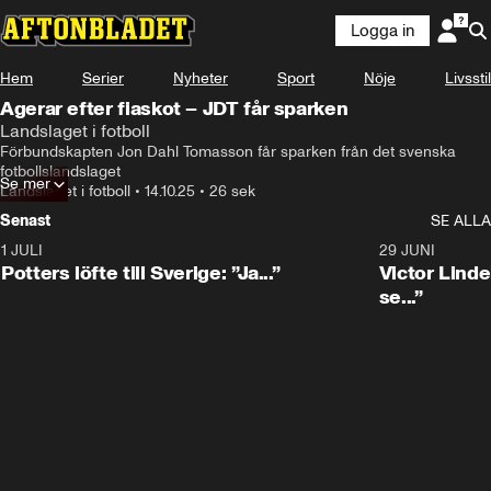
Logga in
Hem
Serier
Nyheter
Sport
Nöje
Livsstil
Agerar efter fiaskot – JDT får sparken
Landslaget i fotboll
Förbundskapten Jon Dahl Tomasson får sparken från det svenska 
fotbollslandslaget
Se mer
Landslaget i fotboll
•
14.10.25
•
26 sek
Senast
SE ALLA
1 JULI
0:30
29 JUNI
Potters löfte till Sverige: ”Ja...”
Victor Lindel
se...”