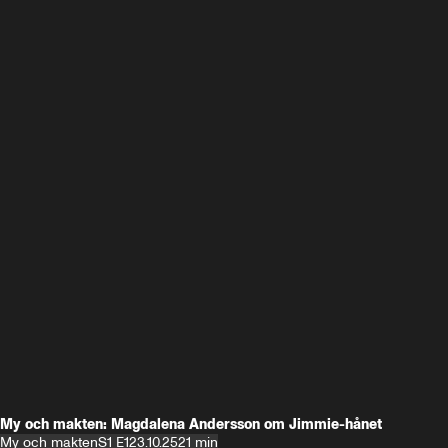
My och makten: Magdalena Andersson om Jimmie-hånet
My och makten
S1 E1
23.10.25
21 min