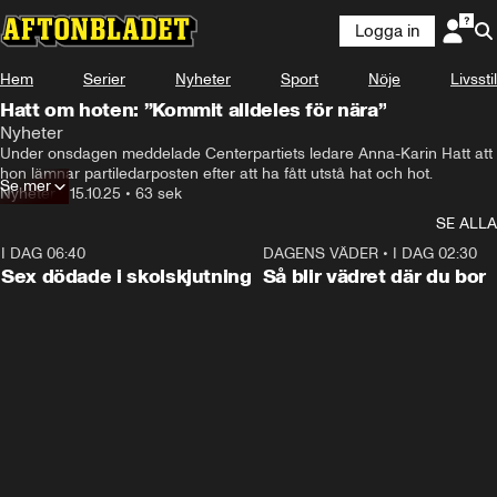
Logga in
Hem
Serier
Nyheter
Sport
Nöje
Livsstil
Hatt om hoten: ”Kommit alldeles för nära”
Nyheter
Under onsdagen meddelade Centerpartiets ledare Anna-Karin Hatt att 
hon lämnar partiledarposten efter att ha fått utstå hat och hot.
Se mer
Nyheter
•
15.10.25
•
63 sek
SE ALLA
I DAG 06:40
0:35
DAGENS VÄDER
•
I DAG 02:30
Sex dödade i skolskjutning
Så blir vädret där du bor