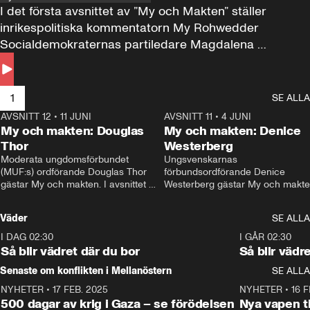
I det första avsnittet av ”My och Makten” ställer 
inrikespolitiska kommentatorn My Rohwedder 
Socialdemokraternas partiledare Magdalena 
Andersson till svars.
1
SE ALLA
AVSNITT 12
•
11 JUNI
26:27
AVSNITT 11
•
4 JUNI
2
My och makten: Douglas
My och makten: Denice
Thor
Westerberg
Moderata ungdomsförbundet 
Ungsvenskarnas 
(MUF:s) ordförande Douglas Thor 
förbundsordförande Denice 
gästar My och makten. I avsnittet 
Westerberg gästar My och makten.
diskuteras tonårsutvisningarna och 
avsnittet diskuteras migrationsfrå
hur Moderaterna ska locka väljare till 
och hur SD ska locka kvinnliga 
Väder
SE ALLA
valet i höst. 
väljare. 
I DAG 02:30
1:06
I GÅR 02:30
Så blir vädret där du bor
Så blir vädr
Senaste om konflikten i Mellanöstern
SE ALLA
NYHETER
•
17 FEB. 2025
0:45
NYHETER
•
16 F
500 dagar av krig i Gaza – se förödelsen
Nya vapen ti