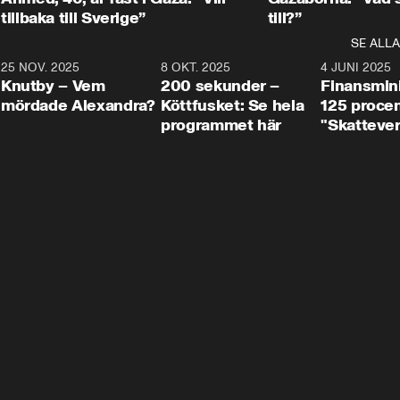
tillbaka till Sverige”
till?”
SE ALLA
3
25 NOV. 2025
31:05
8 OKT. 2025
4:29
4 JUNI 2025
Knutby – Vem
200 sekunder –
Finansmin
mördade Alexandra?
Köttfusket: Se hela
125 procent
programmet här
"Skattever
viktig uppg