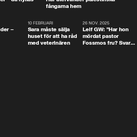
fångarna hem
4:24
10 FEBRUARI
4:13
26 NOV. 2025
8:1
der –
Sara måste sälja
Leif GW: ”Har hon
huset för att ha råd
mördat pastor
med veterinären
Fossmos fru? Svar
nej.”