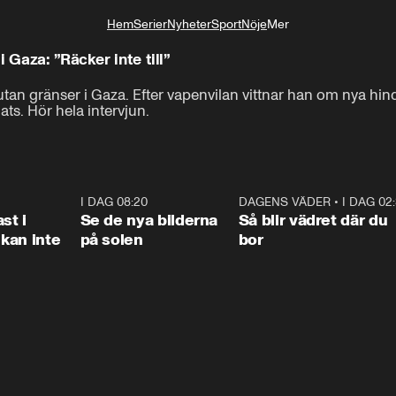
Hem
Serier
Nyheter
Sport
Nöje
Mer
Livsstil
 Gaza: ”Räcker inte till”
tan gränser i Gaza. Efter vapenvilan vittnar han om nya hin
ts. Hör hela intervjun.
1:26
I DAG 08:20
0:31
DAGENS VÄDER
•
I DAG 02
1:0
st i
Se de nya bilderna
Så blir vädret där du
kan inte
på solen
bor