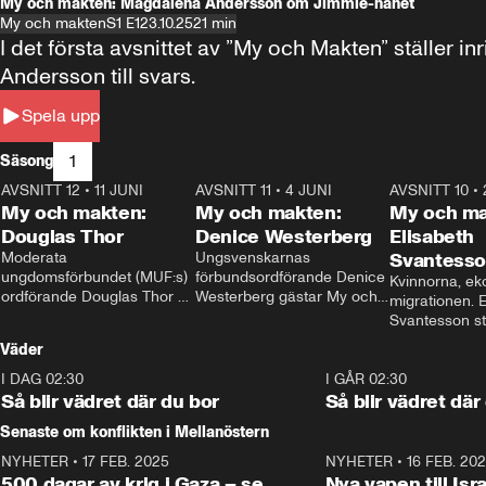
My och makten: Magdalena Andersson om Jimmie-hånet
My och makten
S1 E1
23.10.25
21 min
I det första avsnittet av ”My och Makten” ställe
Andersson till svars.
Spela upp
1
Säsong
AVSNITT 12
•
11 JUNI
26:27
AVSNITT 11
•
4 JUNI
23:40
AVSNITT 10
•
My och makten:
My och makten:
My och ma
Douglas Thor
Denice Westerberg
Elisabeth
Moderata 
Ungsvenskarnas 
Svantess
ungdomsförbundet (MUF:s) 
förbundsordförande Denice 
Kvinnorna, ek
ordförande Douglas Thor 
Westerberg gästar My och 
migrationen. E
gästar My och makten. I 
makten. I avsnittet 
Svantesson stäl
avsnittet diskuteras 
diskuteras migrationsfrågan 
när finansmini
Väder
tonårsutvisningarna och hur 
och hur SD ska locka 
Moderaterna ska locka 
kvinnliga väljare. 
I DAG 02:30
1:06
I GÅR 02:30
väljare till valet i höst. 
Så blir vädret där du bor
Så blir vädret där
Senaste om konflikten i Mellanöstern
NYHETER
•
17 FEB. 2025
0:45
NYHETER
•
16 FEB. 20
500 dagar av krig i Gaza – se
Nya vapen till Isr