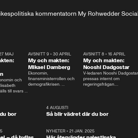
r inrikespolitiska kommentatorn My Rohwedder Soci
27 MAJ
3:51
AVSNITT 9
•
30 APRIL
24:00
AVSNITT 8
•
16 APRIL
25:1
kten:
My och makten:
My och makten:
Mikael Damberg
Nooshi Dadgostar
on
Ekonomin, 
V-ledaren Nooshi Dadgostar
finansministerrollen och 
pressas internt om 
onomin och 
demografikrisen. 
regeringsfrågan.

lisabeth 
Oppositionen ställs till svars 
I Aftonbladets 
ls till svars 
när Socialdemokraternas 
partiledarutfrågning ”My 
stern gästar 
Mikael Damberg gästar My 
och Makten” sätter hon ner 
My och Makten. 
och Makten. 
foten mot kritikerna:

1:06
4 AUGUSTI
1:0
– Vi ställer upp i val. Ska vi 
 du bor
Så blir vädret där du bor
vara med så sitter vi förstås 
25
1:22
NYHETER
•
21 JAN. 2025
0:5
ael – då hyllas
Här återvänder palestinska