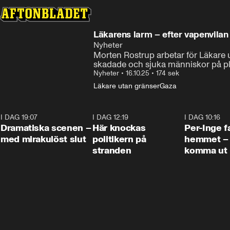
Läkarens larm – efter vapenvilan i
Nyheter
Morten Rostrup arbetar för Läkare u
skadade och sjuka människor på pla
Nyheter
•
16.10.25
•
174 sek
Läkare utan gränser
Gaza
I DAG 19:07
0:42
I DAG 12:19
0:45
I DAG 10:16
Dramatiska scenen –
Här knockas
Per-Inge fa
med mirakulöst slut
politikern på
hemmet – 
stranden
komma ut