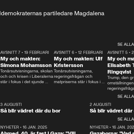
aldemokraternas partiledare Magdalena 
SE ALLA
7
AVSNITT 7
•
19 FEBRUARI
24:30
AVSNITT 6
•
12 FEBRUARI
27:30
AVSNITT 5
•
My och makten:
My och makten: Ulf
My och ma
Simona Mohamsson
Kristersson
Elisabeth
 
Tonårsutvisningarna, skolan 
Tonårsutvisningarna, 
Ringqvist
och och krisen i Liberalerna 
regeringsfrågan och 
Trump, den gr
står i fokus i det sjunde 
matpriserna står i fokus i 
omställningen
avsnittet av ”My och 
det sjätte avsnittet av ”My 
regeringsfråga
makten”. Se när 
och makten”. Se när 
centrum i det 
SE ALLA
Aftonbladets inrikespolitiska 
Aftonbladets inrikespolitiska 
avsnittet av ”
kommentator My 
kommentator My 
6
3 AUGUSTI
1:06
2 AUGUSTI
Makten”. Se nä
Rohwedder ställer 
Rohwedder ställer 
Så blir vädret där du bor
Så blir vädret där
Aftonbladets in
utbildnings- och 
statsminister Ulf Kristersson 
kommentator 
SE ALLA
integrationsminister Simona 
till svars.
Rohwedder stäl
Mohamsson till svars.
Centerpartiets
2
NYHETER
•
16 JAN. 2025
1:01
NYHETER
•
16 JAN. 20
Thand Ring till
Ahmed, 40, är fast i Gaza: ”Vill
Gazaborna: ”Vad s