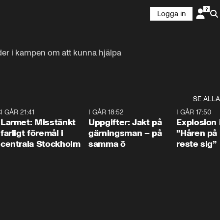
Logga in
der i kampen om att kunna hjälpa 
SE ALLA
:30
6
I GÅR 21:41
0:35
I GÅR 18:52
0:33
I GÅR 17:50
Larmet: Misstänkt
Uppgifter: Jakt på
Explosion 
farligt föremål i
gärningsman – på
”Håren på
centrala Stockholm
samma ö
reste sig”