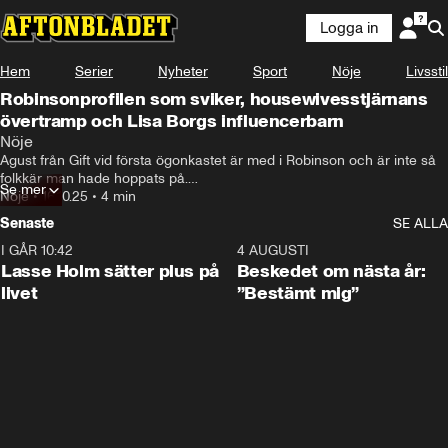
Logga in
Hem
Serier
Nyheter
Sport
Nöje
Livsstil
Robinsonprofilen som sviker, housewivesstjärnans
övertramp och Lisa Borgs influencerbarn
Nöje
Agust från Gift vid första ögonkastet är med i Robinson och är inte så 
folkkär man hade hoppats på.

Se mer
Nöje
•
16.10.25
•
4 min
Realhouswife-stjärnan Kim Zolciak Biermanns dotter Ariana har 
Senaste
SE ALLA
berättat att hennes mamma (Kim) lasrat bort hennes fräknar när hon 
va 14 år gammal - mot hennes vilja.

I GÅR 10:42
1:04
4 AUGUSTI
Lasse Holm sätter plus på
Beskedet om nästa år:
Lisa Borg (fd anckarmans) utlåtande om valet att exponera sonen 
livet
”Bestämt mig”
Charlie i sina sociala kanaler.