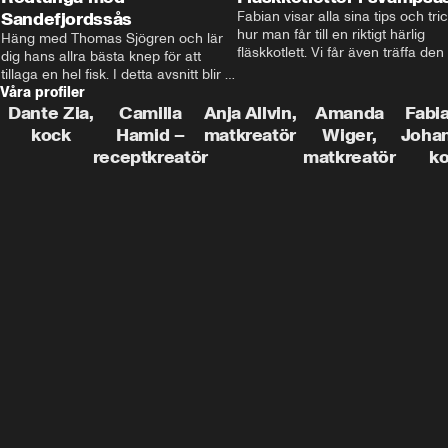
Sandefjordssås
Fabian visar alla sina tips och tric
hur man får till en riktigt härlig 
Häng med Thomas Sjögren och lär 
fläskkotlett. Vi får även träffa den 
dig hans allra bästa knep för att 
före detta schlagerkungen Fredrik
tillaga en hel fisk. I detta avsnitt blir 
som lämnat stan och sadlat om till
Våra profiler
de helstekt rödtunga med 
grisbonde på Gotland.
sandefjordssås och en magisk sallad 
Dante Zia,
Camilla
Anja Allvin,
Amanda
Fabia
på pepparrot och äpple.
kock
Hamid –
matkreatör
Wiger,
Joha
receptkreatör
matkreatör
k