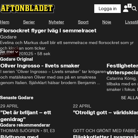
Logga in
Hem
Serier
Nyheter
Sport
Nöje
Livsstil
Florsockret flyger iväg i semmelracet
Godare
Evelina och Markus duell blir ett semmelrace med florsockret som yr 
och klockan som tickar.
Se mer
Godare
•
20.10.25
•
58 sek
Godare Original
Oliver Ingrosso - livets smaker
Festlighete
I serien ”Oliver Ingrosso – Livets smaker” tar krögaren 
vinterspecia
och matälskaren Oliver med oss på en smakresa 
Catarina König, 
genom Italien. Självklart hälsar brodern Benjamin 
tillbaka med en
Ingrosso på i Rom.
smaker i fokus. D
julfavoriter och 
Senaste Godare
SE ALLA
succé.
29 APRIL
0:50
22 APRIL
”Det är briljant – ett
”Otroligt gott – världskla
genidrag”
Godare rekommenderar
THOMAS SJÖGREN
•
S1, E3
13:56
GOTT OCH GRÖNT MED FABBE
Rödtunga med
Fläskkotletter i svampså