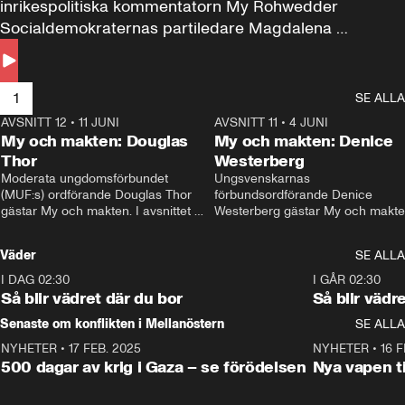
inrikespolitiska kommentatorn My Rohwedder 
Socialdemokraternas partiledare Magdalena 
Andersson till svars.
1
SE ALLA
AVSNITT 12
•
11 JUNI
26:27
AVSNITT 11
•
4 JUNI
2
My och makten: Douglas
My och makten: Denice
Thor
Westerberg
Moderata ungdomsförbundet 
Ungsvenskarnas 
(MUF:s) ordförande Douglas Thor 
förbundsordförande Denice 
gästar My och makten. I avsnittet 
Westerberg gästar My och makten.
diskuteras tonårsutvisningarna och 
avsnittet diskuteras migrationsfrå
hur Moderaterna ska locka väljare till 
och hur SD ska locka kvinnliga 
Väder
SE ALLA
valet i höst. 
väljare. 
I DAG 02:30
1:06
I GÅR 02:30
Så blir vädret där du bor
Så blir vädr
Senaste om konflikten i Mellanöstern
SE ALLA
NYHETER
•
17 FEB. 2025
0:45
NYHETER
•
16 F
500 dagar av krig i Gaza – se förödelsen
Nya vapen ti