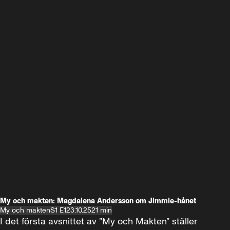
My och makten: Magdalena Andersson om Jimmie-hånet
My och makten
S1 E1
23.10.25
21 min
I det första avsnittet av ”My och Makten” ställer 