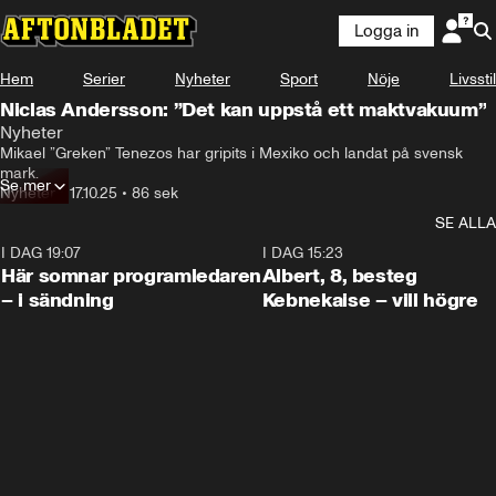
Logga in
Hem
Serier
Nyheter
Sport
Nöje
Livsstil
Niclas Andersson: ”Det kan uppstå ett maktvakuum”
Nyheter
Mikael ”Greken” Tenezos har gripits i Mexiko och landat på svensk 
mark.
Se mer
Nyheter
•
17.10.25
•
86 sek
SE ALLA
I DAG 19:07
0:45
I DAG 15:23
Här somnar programledaren
Albert, 8, besteg
– i sändning
Kebnekaise – vill högre