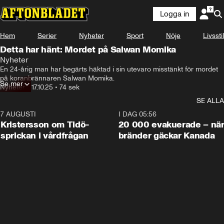
Logga in
Hem
Serier
Nyheter
Sport
Nöje
Livsstil
Detta har hänt: Mordet på Salwan Momika
Nyheter
En 24-årig man har begärts häktad i sin utevaro misstänkt för mordet 
på koranbrännaren Salwan Momika.
Se mer
Nyheter
•
17.10.25
•
74 sek
SE ALLA
7 AUGUSTI
0:42
I DAG 05:56
Kristersson om Tidö-
20 000 evakuerade – nä
sprickan i vårdfrågan
bränder gäckar Kanada