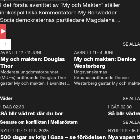
I det första avsnittet av ”My och Makten” ställer 
inrikespolitiska kommentatorn My Rohwedder 
Socialdemokraternas partiledare Magdalena 
Andersson till svars.
1
SE ALLA
AVSNITT 12
•
11 JUNI
26:27
AVSNITT 11
•
4 JUNI
2
My och makten: Douglas
My och makten: Denice
Thor
Westerberg
Moderata ungdomsförbundet 
Ungsvenskarnas 
(MUF:s) ordförande Douglas Thor 
förbundsordförande Denice 
gästar My och makten. I avsnittet 
Westerberg gästar My och makten.
diskuteras tonårsutvisningarna och 
avsnittet diskuteras migrationsfrå
hur Moderaterna ska locka väljare till 
och hur SD ska locka kvinnliga 
Väder
SE ALLA
valet i höst. 
väljare. 
I DAG 02:30
1:06
I GÅR 02:30
Så blir vädret där du bor
Så blir vädr
Senaste om konflikten i Mellanöstern
SE ALLA
NYHETER
•
17 FEB. 2025
0:45
NYHETER
•
16 F
500 dagar av krig i Gaza – se förödelsen
Nya vapen ti