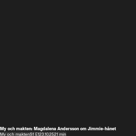
My och makten: Magdalena Andersson om Jimmie-hånet
My och makten
S1 E1
23.10.25
21 min