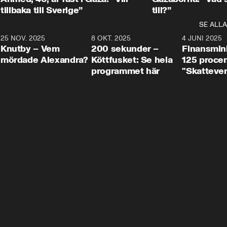
tillbaka till Sverige”
till?”
SE ALLA
3
25 NOV. 2025
31:05
8 OKT. 2025
4:29
4 JUNI 2025
Knutby – Vem
200 sekunder –
Finansmin
mördade Alexandra?
Köttfusket: Se hela
125 procent
programmet här
"Skattever
viktig uppg