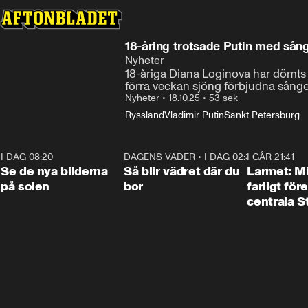
18-åring trotsade Putin med sång 
Nyheter
18-åriga Diana Loginova har dömts t
förra veckan sjöng förbjudna sånge
Nyheter
•
18.10.25
•
53 sek
Ryssland
Vladimir Putin
Sankt Petersburg
I DAG 08:20
0:19
DAGENS VÄDER
•
I DAG 02:30
1:06
I GÅR 21:41
Se de nya bilderna
Så blir vädret där du
Larmet: M
på solen
bor
farligt för
centrala 