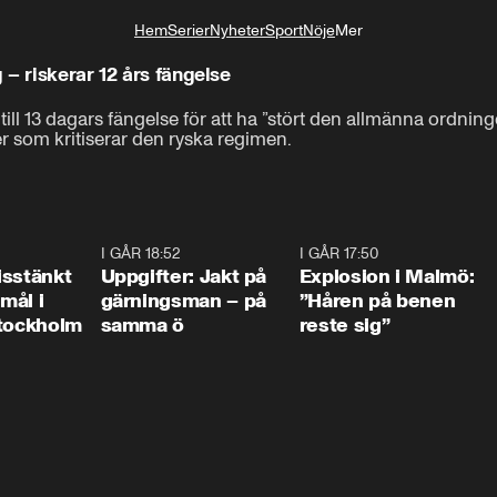
Hem
Serier
Nyheter
Sport
Nöje
Mer
Livsstil
– riskerar 12 års fängelse
ill 13 dagars fängelse för att ha ”stört den allmänna ordning
r som kritiserar den ryska regimen.
0:35
I GÅR 18:52
0:33
I GÅR 17:50
1:1
isstänkt
Uppgifter: Jakt på
Explosion i Malmö:
emål i
gärningsman – på
”Håren på benen
Stockholm
samma ö
reste sig”