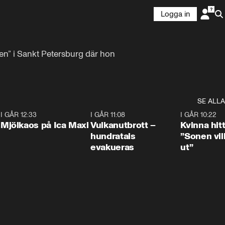
Logga in
en” i Sankt Petersburg där hon 
SE ALLA
0
I GÅR 12:33
0:24
I GÅR 11:08
0:27
I GÅR 10:22
Mjölkaos på Ica Maxi
Vulkanutbrott –
Kvinna hit
hundratals
”Sonen vill
evakueras
ut”