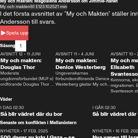
My och makten: Magdalena Andersson om Jimmie-hånet
My och makten
S1 E1
23.10.25
21 min
I det första avsnittet av ”My och Makten” ställe
Andersson till svars.
Spela upp
1
Säsong
AVSNITT 12
•
11 JUNI
26:27
AVSNITT 11
•
4 JUNI
23:40
AVSNITT 10
•
My och makten:
My och makten:
My och ma
Douglas Thor
Denice Westerberg
Elisabeth
Moderata 
Ungsvenskarnas 
Svantess
ungdomsförbundet (MUF:s) 
förbundsordförande Denice 
Kvinnorna, ek
ordförande Douglas Thor 
Westerberg gästar My och 
migrationen. E
gästar My och makten. I 
makten. I avsnittet 
Svantesson stäl
avsnittet diskuteras 
diskuteras migrationsfrågan 
när finansmini
Väder
tonårsutvisningarna och hur 
och hur SD ska locka 
Moderaterna ska locka 
kvinnliga väljare. 
I DAG 02:30
1:06
I GÅR 02:30
väljare till valet i höst. 
Så blir vädret där du bor
Så blir vädret där
Senaste om konflikten i Mellanöstern
NYHETER
•
17 FEB. 2025
0:45
NYHETER
•
16 FEB. 20
500 dagar av krig i Gaza – se
Nya vapen till Isr