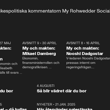
r inrikespolitiska kommentatorn My Rohwedder Soci
27 MAJ
3:51
AVSNITT 9
•
30 APRIL
24:00
AVSNITT 8
•
16 APRIL
25:1
kten:
My och makten:
My och makten:
Mikael Damberg
Nooshi Dadgostar
on
Ekonomin, 
V-ledaren Nooshi Dadgostar
finansministerrollen och 
pressas internt om 
onomin och 
demografikrisen. 
regeringsfrågan.

lisabeth 
Oppositionen ställs till svars 
I Aftonbladets 
ls till svars 
när Socialdemokraternas 
partiledarutfrågning ”My 
stern gästar 
Mikael Damberg gästar My 
och Makten” sätter hon ner 
My och Makten. 
och Makten. 
foten mot kritikerna:

1:06
4 AUGUSTI
1:0
– Vi ställer upp i val. Ska vi 
 du bor
Så blir vädret där du bor
vara med så sitter vi förstås 
25
1:22
NYHETER
•
21 JAN. 2025
0:5
ael – då hyllas
Här återvänder palestinska