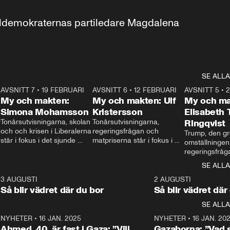
aldemokraternas partiledare Magdalena 
SE ALLA
7
AVSNITT 7
•
19 FEBRUARI
24:30
AVSNITT 6
•
12 FEBRUARI
27:30
AVSNITT 5
•
My och makten:
My och makten: Ulf
My och ma
Simona Mohamsson
Kristersson
Elisabeth
 
Tonårsutvisningarna, skolan 
Tonårsutvisningarna, 
Ringqvist
och och krisen i Liberalerna 
regeringsfrågan och 
Trump, den gr
står i fokus i det sjunde 
matpriserna står i fokus i 
omställningen
avsnittet av ”My och 
det sjätte avsnittet av ”My 
regeringsfråga
makten”. Se när 
och makten”. Se när 
centrum i det 
SE ALLA
Aftonbladets inrikespolitiska 
Aftonbladets inrikespolitiska 
avsnittet av ”
kommentator My 
kommentator My 
6
3 AUGUSTI
1:06
2 AUGUSTI
Makten”. Se nä
Rohwedder ställer 
Rohwedder ställer 
Så blir vädret där du bor
Så blir vädret där
Aftonbladets in
utbildnings- och 
statsminister Ulf Kristersson 
kommentator 
SE ALLA
integrationsminister Simona 
till svars.
Rohwedder stäl
Mohamsson till svars.
Centerpartiets
2
NYHETER
•
16 JAN. 2025
1:01
NYHETER
•
16 JAN. 20
Thand Ring till
Ahmed, 40, är fast i Gaza: ”Vill
Gazaborna: ”Vad s