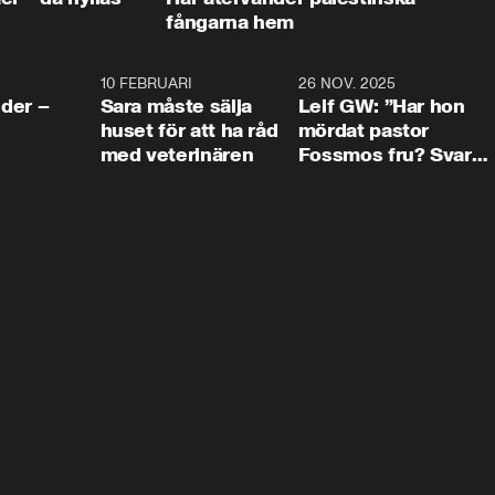
fångarna hem
4:24
10 FEBRUARI
4:13
26 NOV. 2025
8:1
der –
Sara måste sälja
Leif GW: ”Har hon
huset för att ha råd
mördat pastor
med veterinären
Fossmos fru? Svar
nej.”