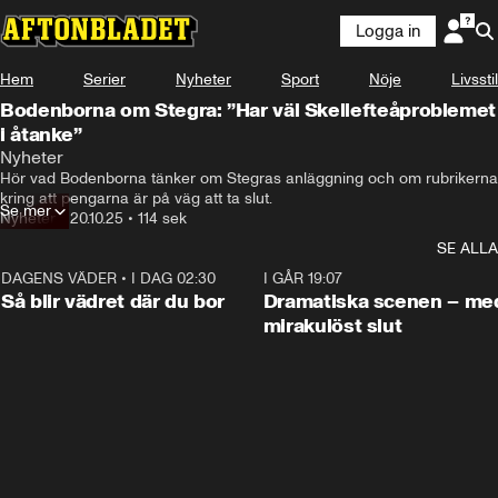
Logga in
Hem
Serier
Nyheter
Sport
Nöje
Livsstil
Bodenborna om Stegra: ”Har väl Skellefteåproblemet
i åtanke”
Nyheter
Hör vad Bodenborna tänker om Stegras anläggning och om rubrikerna 
kring att pengarna är på väg att ta slut.
Se mer
Nyheter
•
20.10.25
•
114 sek
SE ALLA
DAGENS VÄDER
•
I DAG 02:30
1:06
I GÅR 19:07
Så blir vädret där du bor
Dramatiska scenen – me
mirakulöst slut