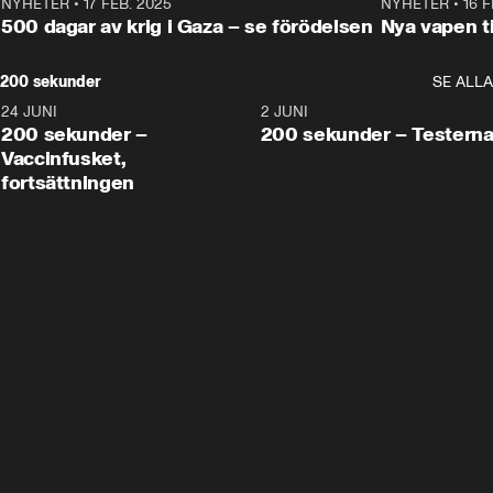
NYHETER
•
17 FEB. 2025
0:45
NYHETER
•
16 F
500 dagar av krig i Gaza – se förödelsen
Nya vapen ti
200 sekunder
SE ALLA
24 JUNI
5:00
2 JUNI
200 sekunder –
200 sekunder – Testern
Vaccinfusket,
fortsättningen