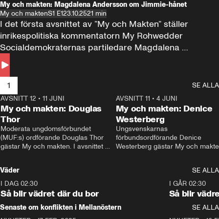
My och makten: Magdalena Andersson om Jimmie-hånet
My och makten
S1 E1
23.10.25
21 min
I det första avsnittet av ”My och Makten” ställer 
inrikespolitiska kommentatorn My Rohwedder 
Socialdemokraternas partiledare Magdalena 
Andersson till svars.
1
SE ALLA
AVSNITT 12
•
11 JUNI
26:27
AVSNITT 11
•
4 JUNI
2
My och makten: Douglas
My och makten: Denice
Thor
Westerberg
Moderata ungdomsförbundet 
Ungsvenskarnas 
(MUF:s) ordförande Douglas Thor 
förbundsordförande Denice 
gästar My och makten. I avsnittet 
Westerberg gästar My och makten.
diskuteras tonårsutvisningarna och 
avsnittet diskuteras migrationsfrå
hur Moderaterna ska locka väljare till 
och hur SD ska locka kvinnliga 
Väder
SE ALLA
valet i höst. 
väljare. 
I DAG 02:30
1:06
I GÅR 02:30
Så blir vädret där du bor
Så blir vädr
Senaste om konflikten i Mellanöstern
SE ALLA