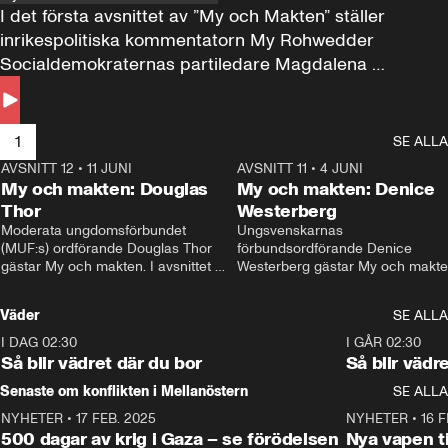
I det första avsnittet av ”My och Makten” ställer 
inrikespolitiska kommentatorn My Rohwedder 
Socialdemokraternas partiledare Magdalena 
Andersson till svars.
1
SE ALLA
AVSNITT 12
•
11 JUNI
26:27
AVSNITT 11
•
4 JUNI
2
My och makten: Douglas
My och makten: Denice
Thor
Westerberg
Moderata ungdomsförbundet 
Ungsvenskarnas 
(MUF:s) ordförande Douglas Thor 
förbundsordförande Denice 
gästar My och makten. I avsnittet 
Westerberg gästar My och makten.
diskuteras tonårsutvisningarna och 
avsnittet diskuteras migrationsfrå
hur Moderaterna ska locka väljare till 
och hur SD ska locka kvinnliga 
Väder
SE ALLA
valet i höst. 
väljare. 
I DAG 02:30
1:06
I GÅR 02:30
Så blir vädret där du bor
Så blir vädr
Senaste om konflikten i Mellanöstern
SE ALLA
NYHETER
•
17 FEB. 2025
0:45
NYHETER
•
16 F
500 dagar av krig i Gaza – se förödelsen
Nya vapen ti