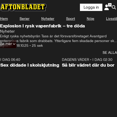
Logga in
Hem
Serier
Nyheter
Sport
Nöje
Livsstil
Explosion i rysk vapenfabrik – tre döda
Nyheter
Enligt ryska nyhetsbyrån Tass är det försvarsföretaget Avantgard 
enterprises fabrik som drabbats. Ytterligare fem skadade personer ska 
Se mer
ha förts till sjukhus.
Nyheter
•
18.10.25
•
25 sek
SE ALLA
I DAG 06:40
0:35
DAGENS VÄDER
•
I DAG 02:30
Sex dödade i skolskjutning
Så blir vädret där du bor