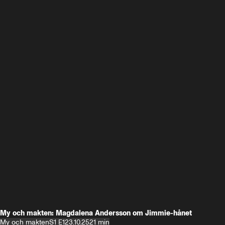
My och makten: Magdalena Andersson om Jimmie-hånet
My och makten
S1 E1
23.10.25
21 min