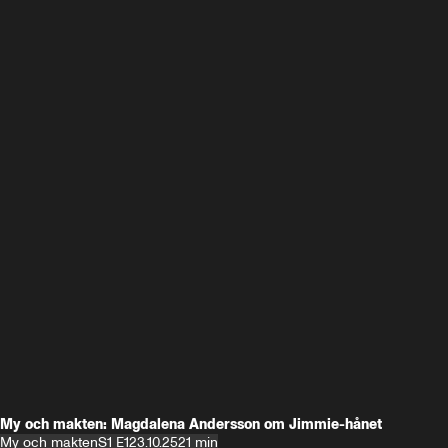
My och makten: Magdalena Andersson om Jimmie-hånet
My och makten
S1 E1
23.10.25
21 min