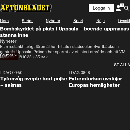
Logga in
Hem
Serier
Nyheter
Sport
Nöje
Livsstil
Bombskyddet på plats i Uppsala – boende uppmanas
stanna inne
Nyheter
Ett misstänkt farligt föremål har hittats i stadsdelen Svartbäcken i 
centrala Uppsala. Polisen har spärrat av ett stort område och ett VMA 
Se mer
– viktigt meddelande till allmänheten – har utfärdats.
Nyheter
•
18.10.25
•
35 sek
SE ALLA
I DAG 09:50
0:53
I DAG 08:18
Tyfonvåg svepte bort pojke
Extremtorkan avslöjar
– saknas
Europas hemligheter