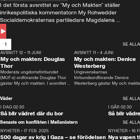
I det första avsnittet av ”My och Makten” ställer 
inrikespolitiska kommentatorn My Rohwedder 
Socialdemokraternas partiledare Magdalena 
Andersson till svars.
1
SE ALLA
AVSNITT 12
•
11 JUNI
26:27
AVSNITT 11
•
4 JUNI
2
My och makten: Douglas
My och makten: Denice
Thor
Westerberg
Moderata ungdomsförbundet 
Ungsvenskarnas 
(MUF:s) ordförande Douglas Thor 
förbundsordförande Denice 
gästar My och makten. I avsnittet 
Westerberg gästar My och makten.
diskuteras tonårsutvisningarna och 
avsnittet diskuteras migrationsfrå
hur Moderaterna ska locka väljare till 
och hur SD ska locka kvinnliga 
Väder
SE ALLA
valet i höst. 
väljare. 
I DAG 02:30
1:06
I GÅR 02:30
Så blir vädret där du bor
Så blir vädr
Senaste om konflikten i Mellanöstern
SE ALLA
NYHETER
•
17 FEB. 2025
0:45
NYHETER
•
16 F
500 dagar av krig i Gaza – se förödelsen
Nya vapen ti