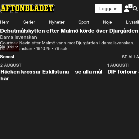
Logga in
Hem
Serier
Nyheter
Sport
Nöje
Livsstil
Debutmålskytten efter Malmö körde över Djurgården
Damallsvenskan
Courtney Nevin efter Malmö vann mot Djurgården i damallsvenskan.
Se mer
Damallsvenskan
•
18.10.25
•
78 sek
Senast
SE ALLA
2 AUGUSTI
0:59
1 AUGUSTI
Häcken krossar Eskilstuna – se alla mål
DIF förlora
här