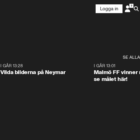
Logga in
SE ALLA
1
I GÅR 13:28
0:22
I GÅR 13:01
Vilda bilderna på Neymar
Malmö FF vinner 
se målet här!