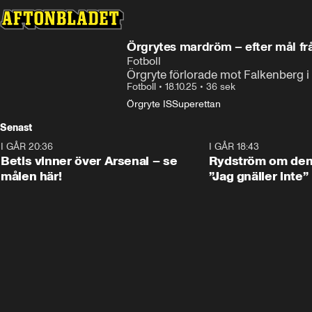
Örgrytes mardröm – efte
Fotboll
Örgryte förlorade mot Falkenberg i 
Fotboll
•
18.10.25
•
36 sek
Örgryte IS
Superettan
Senast
I GÅR 20:36
1:30
I GÅR 18:43
Betis vinner över Arsenal – se
Rydström om den 
målen här!
”Jag gnäller inte”