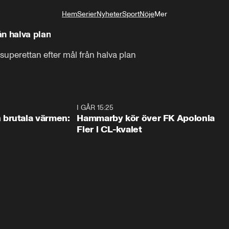
Hem
Serier
Nyheter
Sport
Nöje
Mer
Livsstil
r mål från halva plan
superettan efter mål från halva plan
0:46
I GÅR 15:25
1:3
brutala värmen:
Hammarby kör över FK Apolonia
Fier i CL-kvalet