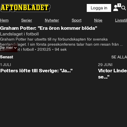
Logga in
Hem
Serier
Nyheter
Sport
Nöje
Livsstil
Graham Potter: ”Era öron kommer blöda”
Landslaget i fotboll
Graham Potter har utsetts till ny förbundskapten för svenska 
herrlandslaget. I sin första presskonferens talar han om resan från 
Se mer
svensk division fyra till toppen av fotbollen.
Landslaget i fotboll
•
20.10.25
•
94 sek
Senast
SE ALLA
1 JULI
0:30
29 JUNI
Potters löfte till Sverige: ”Ja...”
Victor Lindel
se...”