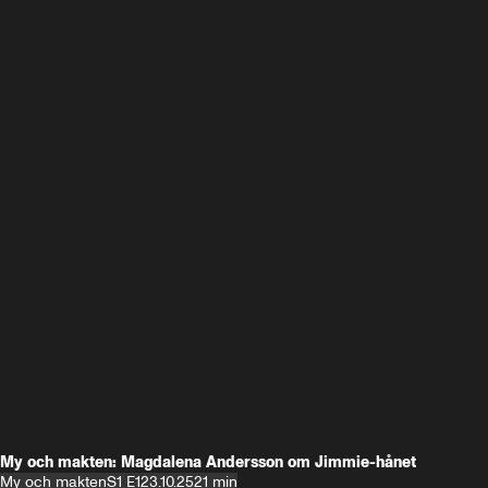
My och makten: Magdalena Andersson om Jimmie-hånet
My och makten
S1 E1
23.10.25
21 min