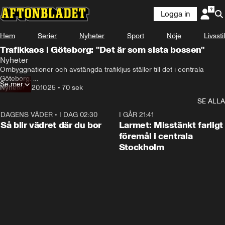
Logga in
Hem
Serier
Nyheter
Sport
Nöje
Livsstil
Trafikkaos i Göteborg: "Det är som sista bossen"
Nyheter
Ombyggnationer och avstängda trafikljus ställer till det i centrala 
Göteborg. 

Se mer
Nyheter
•
20.10.25
•
70 sek
Aftonbladets Robin Salomonsson tog tempen bland trafikanterna.
SE ALLA
DAGENS VÄDER
•
I DAG 02:30
1:06
I GÅR 21:41
Så blir vädret där du bor
Larmet: Misstänkt farligt
föremål i centrala
Stockholm