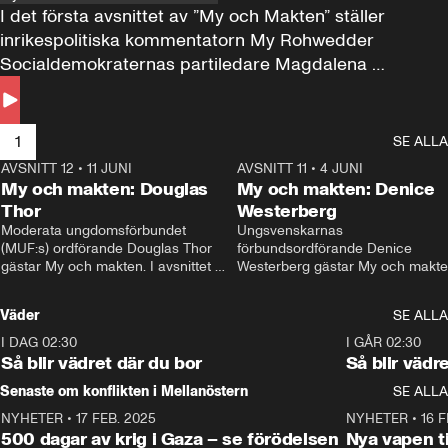
I det första avsnittet av ”My och Makten” ställer 
inrikespolitiska kommentatorn My Rohwedder 
Socialdemokraternas partiledare Magdalena 
Andersson till svars.
1
SE ALLA
AVSNITT 12
•
11 JUNI
26:27
AVSNITT 11
•
4 JUNI
2
My och makten: Douglas
My och makten: Denice
Thor
Westerberg
Moderata ungdomsförbundet 
Ungsvenskarnas 
(MUF:s) ordförande Douglas Thor 
förbundsordförande Denice 
gästar My och makten. I avsnittet 
Westerberg gästar My och makten.
diskuteras tonårsutvisningarna och 
avsnittet diskuteras migrationsfrå
hur Moderaterna ska locka väljare till 
och hur SD ska locka kvinnliga 
Väder
SE ALLA
valet i höst. 
väljare. 
I DAG 02:30
1:06
I GÅR 02:30
Så blir vädret där du bor
Så blir vädr
Senaste om konflikten i Mellanöstern
SE ALLA
NYHETER
•
17 FEB. 2025
0:45
NYHETER
•
16 F
500 dagar av krig i Gaza – se förödelsen
Nya vapen ti