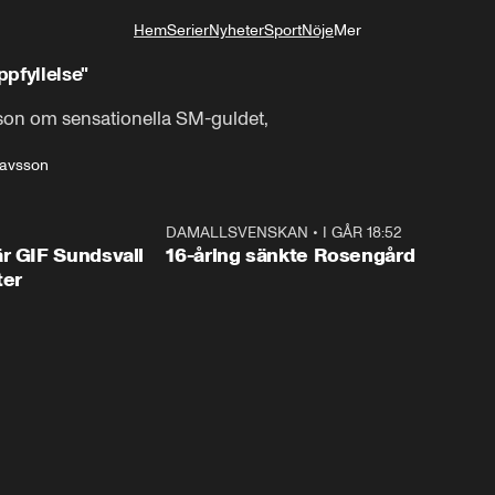
Hem
Serier
Nyheter
Sport
Nöje
Mer
Livsstil
pfyllelse"
son om sensationella SM-guldet,
tavsson
1:44
DAMALLSVENSKAN
•
I GÅR 18:52
0:4
r GIF Sundsvall
16-åring sänkte Rosengård
ter