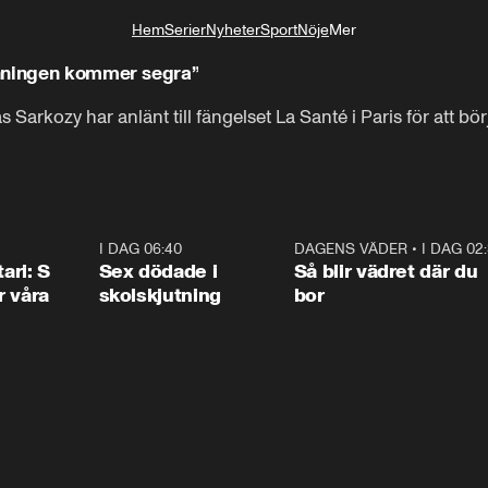
Hem
Serier
Nyheter
Sport
Nöje
Mer
Livsstil
anningen kommer segra”
Sarkozy har anlänt till fängelset La Santé i Paris för att börja
1:36
I DAG 06:40
0:47
DAGENS VÄDER
•
I DAG 02
1:0
ari: S
Sex dödade i
Så blir vädret där du
r våra
skolskjutning
bor