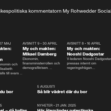
r inrikespolitiska kommentatorn My Rohwedder Soci
27 MAJ
3:51
AVSNITT 9
•
30 APRIL
24:00
AVSNITT 8
•
16 APRIL
25:1
kten:
My och makten:
My och makten:
Mikael Damberg
Nooshi Dadgostar
on
Ekonomin, 
V-ledaren Nooshi Dadgostar
finansministerrollen och 
pressas internt om 
onomin och 
demografikrisen. 
regeringsfrågan.

lisabeth 
Oppositionen ställs till svars 
I Aftonbladets 
ls till svars 
när Socialdemokraternas 
partiledarutfrågning ”My 
stern gästar 
Mikael Damberg gästar My 
och Makten” sätter hon ner 
My och Makten. 
och Makten. 
foten mot kritikerna:

1:06
5 AUGUSTI
1:0
– Vi ställer upp i val. Ska vi 
 du bor
Så blir vädret där du bor
vara med så sitter vi förstås 
25
1:22
NYHETER
•
21 JAN. 2025
0:5
ael – då hyllas
Här återvänder palestinska