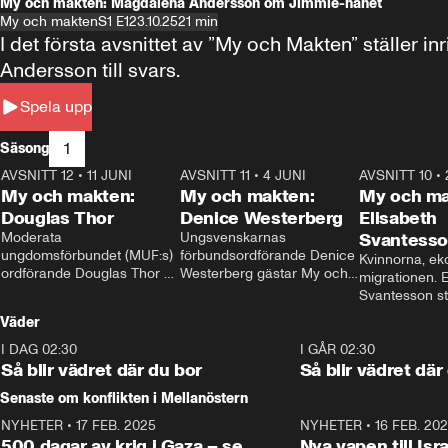
My och makten: Magdalena Andersson om Jimmie-hånet
My och makten
S1 E1
23.10.25
21 min
I det första avsnittet av ”My och Makten” ställe
Andersson till svars.
Spela upp
1
Säsong
AVSNITT 12
•
11 JUNI
26:27
AVSNITT 11
•
4 JUNI
23:40
AVSNITT 10
•
My och makten:
My och makten:
My och ma
Douglas Thor
Denice Westerberg
Elisabeth
Moderata 
Ungsvenskarnas 
Svantess
ungdomsförbundet (MUF:s) 
förbundsordförande Denice 
Kvinnorna, ek
ordförande Douglas Thor 
Westerberg gästar My och 
migrationen. E
gästar My och makten. I 
makten. I avsnittet 
Svantesson stäl
avsnittet diskuteras 
diskuteras migrationsfrågan 
när finansmini
Väder
tonårsutvisningarna och hur 
och hur SD ska locka 
Moderaterna ska locka 
kvinnliga väljare. 
I DAG 02:30
1:06
I GÅR 02:30
väljare till valet i höst. 
Så blir vädret där du bor
Så blir vädret där
Senaste om konflikten i Mellanöstern
NYHETER
•
17 FEB. 2025
0:45
NYHETER
•
16 FEB. 20
500 dagar av krig i Gaza – se
Nya vapen till Isr