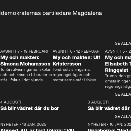
aldemokraternas partiledare Magdalena 
SE ALLA
7
AVSNITT 7
•
19 FEBRUARI
24:30
AVSNITT 6
•
12 FEBRUARI
27:30
AVSNITT 5
•
My och makten:
My och makten: Ulf
My och ma
Simona Mohamsson
Kristersson
Elisabeth
 
Tonårsutvisningarna, skolan 
Tonårsutvisningarna, 
Ringqvist
och och krisen i Liberalerna 
regeringsfrågan och 
Trump, den gr
står i fokus i det sjunde 
matpriserna står i fokus i 
omställningen
avsnittet av ”My och 
det sjätte avsnittet av ”My 
regeringsfråga
makten”. Se när 
och makten”. Se när 
centrum i det 
SE ALLA
Aftonbladets inrikespolitiska 
Aftonbladets inrikespolitiska 
avsnittet av ”
kommentator My 
kommentator My 
6
4 AUGUSTI
1:06
3 AUGUSTI
Makten”. Se nä
Rohwedder ställer 
Rohwedder ställer 
Så blir vädret där du bor
Så blir vädret där
Aftonbladets in
utbildnings- och 
statsminister Ulf Kristersson 
kommentator 
SE ALLA
integrationsminister Simona 
till svars.
Rohwedder stäl
Mohamsson till svars.
Centerpartiets
2
NYHETER
•
16 JAN. 2025
1:01
NYHETER
•
16 JAN. 20
Thand Ring till
Ahmed, 40, är fast i Gaza: ”Vill
Gazaborna: ”Vad s