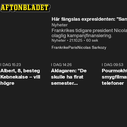
Här fängslas expresidenten: ”S
Nyheter
Frankrikes tidigare president Nicolas 
olaglig kampanjfinansiering.
Nyheter
•
21.10.25
•
60 sek
Frankrike
Paris
Nicolas Sarkozy
I DAG 15:23
0:54
I DAG 14:26
1:54
I DAG 09:53
Albert, 8, besteg
Åklagaren: ”De
Pourmokht
Kebnekaise – vill
skulle ha firat
smygfilma
högre
semester
telefoner
tillsammans”