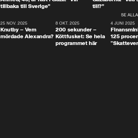
tillbaka till Sverige”
till?”
SE ALLA
3
25 NOV. 2025
31:05
8 OKT. 2025
4:29
4 JUNI 2025
Knutby – Vem
200 sekunder –
Finansmin
mördade Alexandra?
Köttfusket: Se hela
125 procent
programmet här
"Skattever
viktig uppg