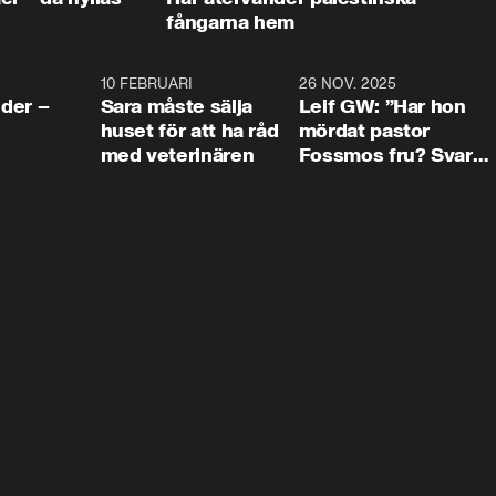
fångarna hem
4:24
10 FEBRUARI
4:13
26 NOV. 2025
8:1
der –
Sara måste sälja
Leif GW: ”Har hon
huset för att ha råd
mördat pastor
med veterinären
Fossmos fru? Svar
nej.”