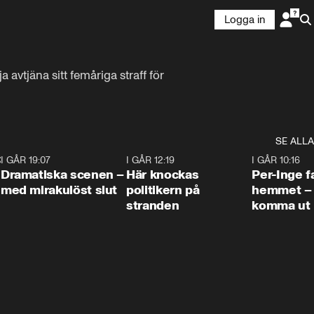
Logga in
 avtjäna sitt femåriga straff för 
SE ALLA
:30
6
I GÅR 19:07
0:42
I GÅR 12:19
0:45
I GÅR 10:16
Dramatiska scenen –
Här knockas
Per-Inge fa
med mirakulöst slut
politikern på
hemmet – 
stranden
komma ut