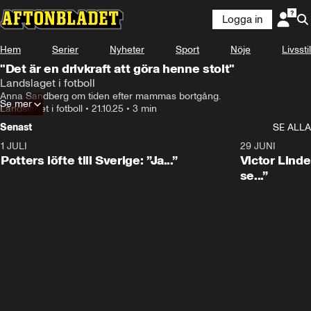
Logga in
Hem
Serier
Nyheter
Sport
Nöje
Livsstil
"Det är en drivkraft att göra henne stolt"
Landslaget i fotboll
Anna Sandberg om tiden efter mammas bortgång.
Se mer
Landslaget i fotboll
•
21.10.25
•
3 min
Senast
SE ALLA
1 JULI
0:30
29 JUNI
Potters löfte till Sverige: ”Ja...”
Victor Lindel
se...”