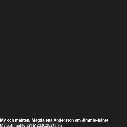
My och makten: Magdalena Andersson om Jimmie-hånet
My och makten
S1 E1
23.10.25
21 min