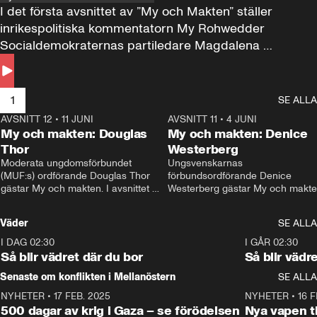
I det första avsnittet av ”My och Makten” ställer 
inrikespolitiska kommentatorn My Rohwedder 
Socialdemokraternas partiledare Magdalena 
Andersson till svars.
1
SE ALLA
AVSNITT 12
•
11 JUNI
26:27
AVSNITT 11
•
4 JUNI
2
My och makten: Douglas
My och makten: Denice
Thor
Westerberg
Moderata ungdomsförbundet 
Ungsvenskarnas 
(MUF:s) ordförande Douglas Thor 
förbundsordförande Denice 
gästar My och makten. I avsnittet 
Westerberg gästar My och makten.
diskuteras tonårsutvisningarna och 
avsnittet diskuteras migrationsfrå
hur Moderaterna ska locka väljare till 
och hur SD ska locka kvinnliga 
Väder
SE ALLA
valet i höst. 
väljare. 
I DAG 02:30
1:06
I GÅR 02:30
Så blir vädret där du bor
Så blir vädr
Senaste om konflikten i Mellanöstern
SE ALLA
NYHETER
•
17 FEB. 2025
0:45
NYHETER
•
16 F
500 dagar av krig i Gaza – se förödelsen
Nya vapen ti