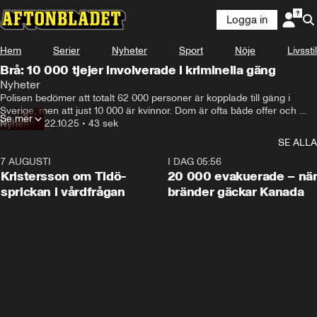
Logga in
Hem
Serier
Nyheter
Sport
Nöje
Livsstil
Brå: 10 000 tjejer involverade i kriminella gäng
Nyheter
Polisen bedömer att totalt 62 000 personer är kopplade till gäng i 
Sverige, men att just 10 000 är kvinnor. Dom är ofta både offer och 
Se mer
förövare. Många av tjejerna är själva utsatta för brott. Av de 10 000 har 
Nyheter
•
22.10.25
•
43 sek
nämligen två tredjedelar varit målsägande.
SE ALLA
7 AUGUSTI
0:42
I DAG 05:56
Kristersson om Tidö-
20 000 evakuerade – nä
sprickan i vårdfrågan
bränder gäckar Kanada