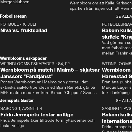
Morgonklubben
Wernbloom om att Kalle Karlsson 
sparken från Bajen och att Henrik
Rydström tar över
Fotbollsresan
SE ALLA
FOTBOLL
•
16 JULI
0:44
FOTBOLLSRES
Niva vs. fruktsallad
Bakom kulis
skräck: ”Kry
Vad gör man som
med fotbollsres
Wernblooms eskapader
WERNBLOOMS ESKAPADER
•
S4, E2
38:23
WERNBLOOMS 
Wernbloom på match i Malmö – skjutsar
Wernbloom 
Jansson: ”Färdtjänst”
Harvestad 
Pontus Wernbloom är i Malmö och grottar i det 
Från åtta gubbar 
skånska självförtroendet med Björn Ranelid, går på 
Marcus Lager sta
MFF-match med komikern Simon ”Chippen” Svensson 
folk i Linköping
och hjälper skadade stjärnbacken Pontus Jansson 
och Wernbloom kl
Jernspets Gästar
SE ALLA
hem. 
SÄSONG 1, AVSNITT 4
13:37
SÄSONG 1, AVS
Frida Jernspets testar voltige
Bakom kuli
Frida Jernspets åker till Södertörn ryttarcenter och 
Internation
testar voltige
Frida Jernspets 