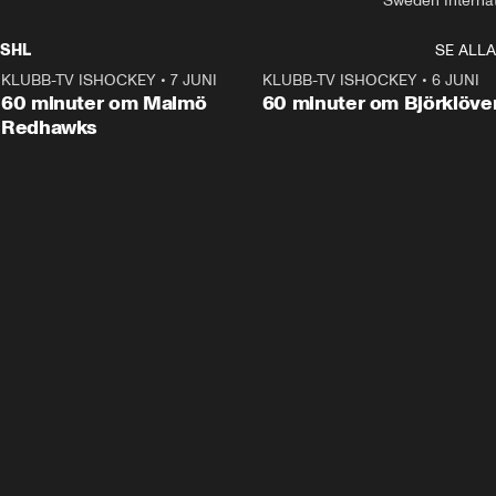
Sweden Interna
SHL
SE ALLA
KLUBB-TV ISHOCKEY
•
7 JUNI
1:02:53
KLUBB-TV ISHOCKEY
•
6 JUNI
1:0
Plus
60 minuter om Malmö
60 minuter om Björklöve
Redhawks