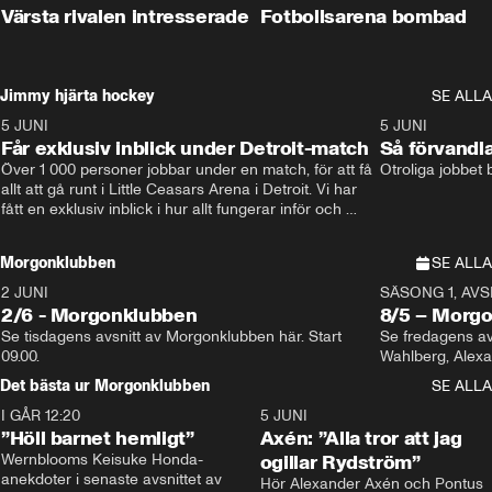
Värsta rivalen intresserade
Fotbollsarena bombad
Jimmy hjärta hockey
SE ALLA
5 JUNI
11:14
5 JUNI
Får exklusiv inblick under Detroit-match
Så förvandl
Över 1 000 personer jobbar under en match, för att få 
Otroliga jobbet
allt att gå runt i Little Ceasars Arena i Detroit. Vi har 
fått en exklusiv inblick i hur allt fungerar inför och 
under match i världens bästa hockeyliga
Morgonklubben
SE ALLA
2 JUNI
SÄSONG 1, AVSN
2/6 - Morgonklubben
8/5 – Morg
Se tisdagens avsnitt av Morgonklubben här. Start 
Se fredagens av
09.00. 
Det bästa ur Morgonklubben
SE ALLA
I GÅR 12:20
1:14
5 JUNI
”Höll barnet hemligt”
Axén: ”Alla tror att jag
Wernblooms Keisuke Honda-
ogillar Rydström”
anekdoter i senaste avsnittet av 
Hör Alexander Axén och Pontus 