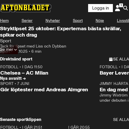
Logga in
Hem
Serier
Nyheter
Sport
Nöje
Livsstil
Stryktipset 25 oktober: Experternas bästa skrällar,
spikar och drag
Sport
Tack för tipset med Liss och Dybban
Se mer
Sport
•
22.10.25
•
6 min
Direktsänd sport
SE ALLA
FOTBOLL
•
I DAG 11:50
FOTBOLL
•
I D
Plus
Plus
Chelsea – AC Milan
Bayer Lever
Nya avsnitt →
SPORT
•
7 JUNI
16:36
JIMMY HJÄRTA
Gör löptester med Andreas Almgren
En dag med 
Jimmy Wixtröm 
under debuten i
Senaste sportklippen
SE ALLA
FOTBOLL
•
I GÅR 21:51
0:31
I GÅR 20:55