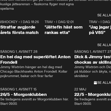
kusliga jättearenan – flaskorna flyger mot egna 
spelarna 
SE ALLA
 18:52
7
ISHOCKEY
•
I DAG 18:26
2:19
TRAV
•
I DAG 12:01
5:16
TRAV
•
I DAG 
Straffar avgjorde
”Jättefin häst som
”Jag jagar 
årets första match
rankas etta”
på V85”
SE ALLA
8
SÄSONG 1, AVSNITT 28
20:38
SÄSONG 1, AVSNITT 2
Plus
En hel dag med superlöftet Anton
Dick & Jimmy test
Frondell
chockas av skill
Jimmy Wixtröm hänger en hel dag med 
Jimmy Wixtröm och Dick
Chicago Blackhawks Anton Frondell. Kollar 
på klubbor och åkyta, r
pojkrummet, bakar och firar farfar
skridskor 
SE ALLA
SÄSONG 1, AVSNITT 15
22 MAJ
26/5 - Morgonklubben
22/5 - Morgonkl
Se tisdagens avsnitt av Morgonklubben här. 
Se fredagens avsnitt a
Start 09.00. 
Start 09.00. 