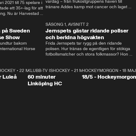
vardag – från frukostgruppens haveri till 
i 2021 till 75 spelare i 
tränare Addes kamp mot cancer och laget 
de ett 35+-lag för att 
som siktar mot Allsvenskan.
ing. Nu är Harvestad 
ch Wernbloom kliver 
14:14
SÄSONG 1, AVSNITT 2
24:5
a på Sweden
Jernspets gästar ridande poliser
rse Show
och beridna högvakten
rundtur bakom 
Frida Jernspets tar rygg på den ridande 
ternational Horse 
polisen. Hur tränas de egentligen för stökiga 
fotbollsmatcher och stora folkmassor? Hon 
hälsar även på hos beridna högvakten, som 
den här dagen ska byta av högvakten, som 
SHOCKEY
1:00:28
•
22 MAJ
KLUBB-TV ISHOCKEY
vaktar slottet.
1:00:18
•
21 MAJ
HOCKEYMORGON
•
18 MAJ
Plus
r Luleå
60 minuter
18/5 - Hockeymorgo
Linköping HC