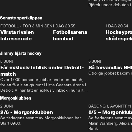
Björck under debuten i
Senaste sportklippen
FOTBOLL
•
FÖR 3 MIN SEN
0:31
I DAG 20:55
0:29
I DAG 20:54
Värsta rivalen
Fotbollsarena
Hockeyprof
intresserade
bombad
skådespel
Jimmy hjärta hockey
5 JUNI
11:14
5 JUNI
Får exklusiv inblick under Detroit-
Så förvandlas NH
match
Otroliga jobbet bakom r
Över 1 000 personer jobbar under en match, 
för att få allt att gå runt i Little Ceasars Arena i 
Detroit. Vi har fått en exklusiv inblick i hur allt 
fungerar inför och under match i världens 
Morgonklubben
bästa hockeyliga
2 JUNI
SÄSONG 1, AVSNITT 11
2/6 - Morgonklubben
8/5 – Morgonklu
Se tisdagens avsnitt av Morgonklubben här. 
Se fredagens avsnitt 
Start 09.00. 
Malin Wahlberg, Alexa
Bank. 