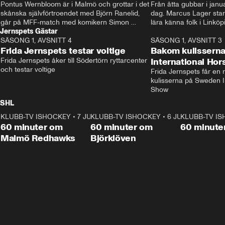
Pontus Wernbloom är i Malmö och grottar i det 
Från åtta gubbar i januar
skånska självförtroendet med Björn Ranelid, 
dag. Marcus Lager starta
går på MFF-match med komikern Simon 
lära känna folk i Linköp
Jernspets Gästar
”Chippen” Svensson och hjälper skadade 
STBK en institution – o
SÄSONG 1, AVSNITT 4
stjärnbacken Pontus Jansson hem. 
13:37
rakt in i värmen.
SÄSONG 1, AVSNITT 3
Frida Jernspets testar voltige
Bakom kulissern
Frida Jernspets åker till Södertörn ryttarcenter 
International Ho
och testar voltige
Frida Jernspets får en 
kulisserna på Sweden In
Show
SHL
KLUBB-TV ISHOCKEY
1:02:53
•
7 JUNI
KLUBB-TV ISHOCKEY
1:00:59
•
6 JUNI
KLUBB-TV I
Plus
Plus
60 minuter om
60 minuter om
60 minute
Malmö Redhawks
Björklöven