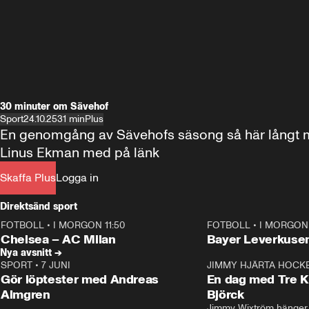
30 minuter om Sävehof
Sport
24.10.25
31 min
Plus
En genomgång av Sävehofs säsong så här långt me
Linus Ekman med på länk
Skaffa Plus
Logga in
Direktsänd sport
FOTBOLL
•
I MORGON 11:50
FOTBOLL
•
I MORGON 
Plus
Plus
Chelsea – AC Milan
Bayer Leverkusen
Nya avsnitt →
SPORT
•
7 JUNI
16:36
JIMMY HJÄRTA HOCK
Gör löptester med Andreas
En dag med Tre K
Almgren
Björck
Jimmy Wixtröm hänger 