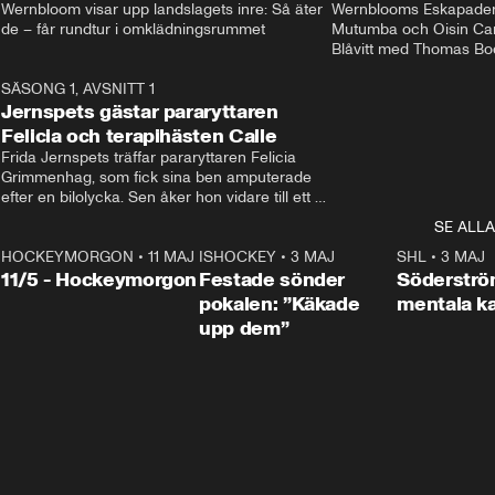
Wernbloom visar upp landslagets inre: Så äter 
Wernblooms Eskapader:
de – får rundtur i omklädningsrummet
Mutumba och Oisin Cant
Blåvitt med Thomas Bo
0
SÄSONG 1, AVSNITT 1
25:12
Jernspets gästar pararyttaren
Felicia och terapihästen Calle
Frida Jernspets träffar pararyttaren Felicia 
Grimmenhag, som fick sina ben amputerade 
efter en bilolycka. Sen åker hon vidare till ett 
vård- och omsorgsboende med den 76 
SE ALLA
centimeter höga terapihästen Calle.
HOCKEYMORGON
•
11 MAJ
ISHOCKEY
•
3 MAJ
0:22
SHL
•
3 MAJ
n
11/5 - Hockeymorgon
Festade sönder
Söderströ
pokalen: ”Käkade
mentala 
upp dem”