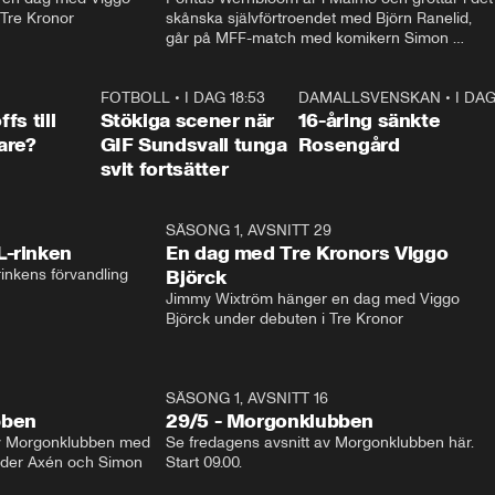
 Tre Kronor
skånska självförtroendet med Björn Ranelid, 
går på MFF-match med komikern Simon 
”Chippen” Svensson och hjälper skadade 
stjärnbacken Pontus Jansson hem. 
0:23
FOTBOLL
•
I DAG 18:53
1:44
DAMALLSVENSKAN
•
I DAG
0:4
fs till
Stökiga scener när
16-åring sänkte
are?
GIF Sundsvall tunga
Rosengård
svit fortsätter
1:04
SÄSONG 1, AVSNITT 29
17:3
L-rinken
En dag med Tre Kronors Viggo
inkens förvandling
Björck
Jimmy Wixtröm hänger en dag med Viggo 
Björck under debuten i Tre Kronor
SÄSONG 1, AVSNITT 16
bben
29/5 - Morgonklubben
av Morgonklubben med 
Se fredagens avsnitt av Morgonklubben här. 
nder Axén och Simon 
Start 09.00. 