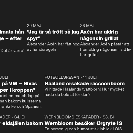
0:26
29 MAJ
0:30
26 MAJ
0:3
timata hån
”Jag är så trött så jag
Axén har aldrig
e – efter
spyr”
någonsin grillat
Alexander Axén har fått nog 
Alexander Axén påstår att 
av handsregeln
han aldrig någonsin i sitt liv 
Det är värre”
har grillat
 JULI
36:52
FOTBOLLSRESAN
•
14 JULI
0:3
 på VM – Nivas
Haaland orsakade raccoonboom
yper i kroppen”
Vi hittade Haalands tvättbjörn! Hur mycket 
hade du betalat för den?
list en matchdag på 
esan bakom kulisserna 
på semifinalen mellan Frankrike och Spanien. 
ADER
•
S4, E1
32:14
WERNBLOOMS ESKAPADER
•
S3, E4
33:1
Plus
 eldsjälen bakom
Wernbloom besöker Örgryte IS
En personlig och humoristisk inblick i ÖIS 