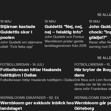
SE ALLA
1
19 MAJ
0:43
19 MAJ
0:39
19 MAJ
Stjärnan kastade
Guidetti: ”Nej, nej,
John Guide
Guidettis skor i
nej – felaktig info”
chock: ”I
poolen
John Guidetti och Pontus 
glädje!?”
Wernbloom pratar gamla 
John Guidetti om stjärnans 
Rasar efter N
landslagsminnen från 2016
utfall: ”Fick fiska upp”
varning mot D
SE ALLA
8
FOTBOLLSRESAN
•
14 JULI
41:35
FOTBOLLSRESAN
•
10
Fotbollsresan hittar Haalands
Här bryter de ih
tvättbjörn i Dallas
dans
Fotbollsresan hittar Haalands tvättbjörn i Dallas
Erik Niva och Linn Nord
skratta när de får se 
dans inför Frankrikes st
VM-kvartsfinalen. 
4
WERNBLOOMS ESKAPADER
•
S2, E4
24:20
WERNBLOOMS ESKAP
Plus
Wernbloom ger exklusiv inblick hos
Wernbloom går på
landslaget
Göteborg