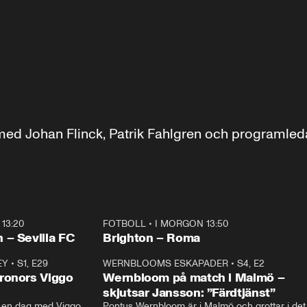
d Johan Flinck, Patrik Fahlgren och programleda
13:20
FOTBOLL
•
I MORGON 13:50
Plus
 – Sevilla FC
Brighton – Roma
EY
•
S1, E29
17:38
WERNBLOOMS ESKAPADER
•
S4, E2
38:2
ronors Viggo
Wernbloom på match i Malmö –
skjutsar Jansson: ”Färdtjänst”
en dag med Viggo 
Pontus Wernbloom är i Malmö och grottar i det 