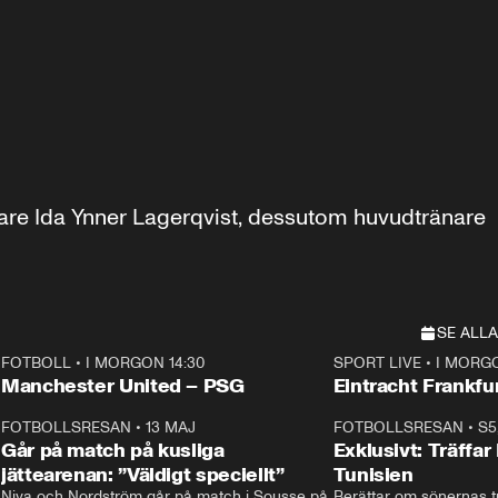
re Ida Ynner Lagerqvist, dessutom huvudtränare 
SE ALLA
FOTBOLL
•
I MORGON 14:30
SPORT LIVE
•
I MORGO
Plus
Plus
Manchester United – PSG
Eintracht Frankfu
3
FOTBOLLSRESAN
•
13 MAJ
33:19
FOTBOLLSRESAN
•
S5
Går på match på kusliga
Exklusivt: Träffar
jättearenan: ”Väldigt speciellt”
Tunisien
Niva och Nordström går på match i Sousse på 
Berättar om sönernas tu