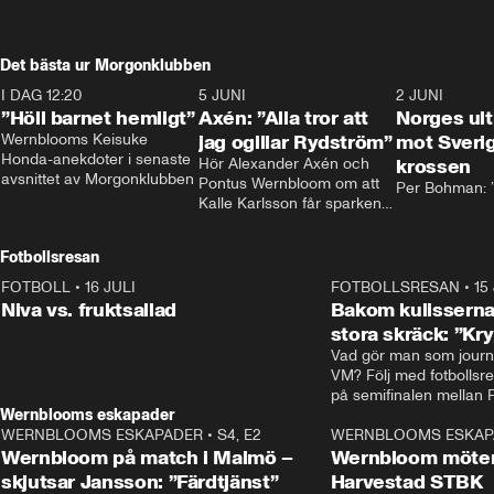
Det bästa ur Morgonklubben
I DAG 12:20
1:14
5 JUNI
0:44
2 JUNI
”Höll barnet hemligt”
Axén: ”Alla tror att
Norges ul
Wernblooms Keisuke 
jag ogillar Rydström”
mot Sverig
Honda-anekdoter i senaste 
Hör Alexander Axén och 
krossen
avsnittet av Morgonklubben
Pontus Wernbloom om att 
Per Bohman: ”
Kalle Karlsson får sparken 
från Bajen och att Henrik 
Rydström tar över
Fotbollsresan
FOTBOLL
•
16 JULI
0:44
FOTBOLLSRESAN
•
15
Niva vs. fruktsallad
Bakom kulisserna
stora skräck: ”Kr
Vad gör man som journa
VM? Följ med fotbollsr
Wernblooms eskapader
WERNBLOOMS ESKAPADER
•
S4, E2
38:23
WERNBLOOMS ESKAP
Wernbloom på match i Malmö –
Wernbloom möter
skjutsar Jansson: ”Färdtjänst”
Harvestad STBK