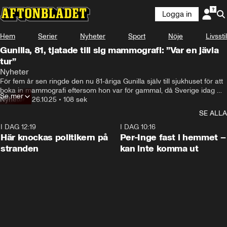
Logga in
Hem
Serier
Nyheter
Sport
Nöje
Livsstil
Gunilla, 81, tjatade till sig mammografi: ”Var en jävla
tur”
Nyheter
För fem år sen ringde den nu 81-åriga Gunilla själv till sjukhuset för att 
boka in mammografi eftersom hon var för gammal, då Sverige idag 
Se mer
erbjuder kvinnor mammografi mellan 40 och 74 år.

Nyheter
•
26.10.25
•
108 sek
Det var ett samtal som skulle visa sig vara avgörande.
SE ALLA
I DAG 12:19
0:45
I DAG 10:16
Här knockas politikern på
Per-Inge fast i hemmet –
stranden
kan inte komma ut