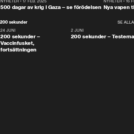
NYHETER
•
17 FEB. 2025
0:45
NYHETER
•
16 F
500 dagar av krig i Gaza – se förödelsen
Nya vapen ti
200 sekunder
SE ALLA
24 JUNI
5:00
2 JUNI
200 sekunder –
200 sekunder – Testern
Vaccinfusket,
fortsättningen