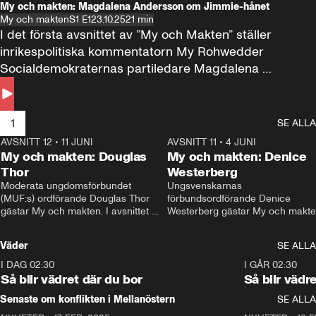
My och makten: Magdalena Andersson om Jimmie-hånet
My och makten
S1 E1
23.10.25
21 min
I det första avsnittet av ”My och Makten” ställer 
inrikespolitiska kommentatorn My Rohwedder 
Socialdemokraternas partiledare Magdalena 
Andersson till svars.
1
SE ALLA
AVSNITT 12
•
11 JUNI
26:27
AVSNITT 11
•
4 JUNI
2
My och makten: Douglas
My och makten: Denice
Thor
Westerberg
Moderata ungdomsförbundet 
Ungsvenskarnas 
(MUF:s) ordförande Douglas Thor 
förbundsordförande Denice 
gästar My och makten. I avsnittet 
Westerberg gästar My och makten.
diskuteras tonårsutvisningarna och 
avsnittet diskuteras migrationsfrå
hur Moderaterna ska locka väljare till 
och hur SD ska locka kvinnliga 
Väder
SE ALLA
valet i höst. 
väljare. 
I DAG 02:30
1:06
I GÅR 02:30
Så blir vädret där du bor
Så blir vädr
Senaste om konflikten i Mellanöstern
SE ALLA