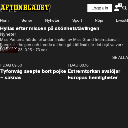
Logga in
Hem
Serier
Nyheter
Sport
Nöje
Livsstil
Hyllas efter missen på skönhetstävlingen
Nyheter
Miss Panama hörde fel under finalen av Miss Grand International i 
Bangkok i helgen och trodde att hon gått till final när det i själva verket 
Se mer
var Miss Paraguay som konferenciern Matthew Deane ropade upp.
Nyheter
•
23.10.25
•
73 sek
SE ALLA
I DAG 09:50
0:53
I DAG 08:18
Tyfonvåg svepte bort pojke
Extremtorkan avslöjar
– saknas
Europas hemligheter