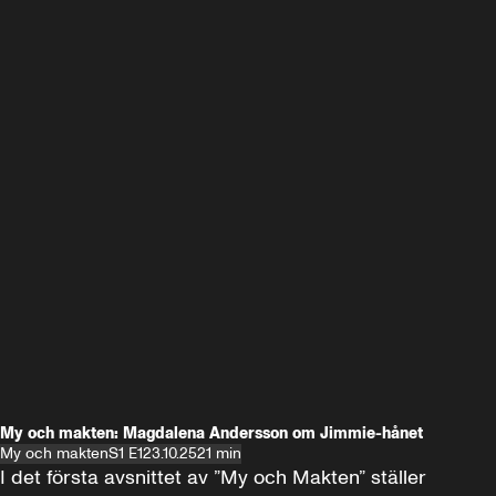
My och makten: Magdalena Andersson om Jimmie-hånet
My och makten
S1 E1
23.10.25
21 min
I det första avsnittet av ”My och Makten” ställer 