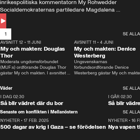
inrikespolitiska kommentatorn My Rohwedder 
Socialdemokraternas partiledare Magdalena 
Andersson till svars.
1
SE ALLA
AVSNITT 12
•
11 JUNI
26:27
AVSNITT 11
•
4 JUNI
2
My och makten: Douglas
My och makten: Denice
Thor
Westerberg
Moderata ungdomsförbundet 
Ungsvenskarnas 
(MUF:s) ordförande Douglas Thor 
förbundsordförande Denice 
gästar My och makten. I avsnittet 
Westerberg gästar My och makten.
diskuteras tonårsutvisningarna och 
avsnittet diskuteras migrationsfrå
hur Moderaterna ska locka väljare till 
och hur SD ska locka kvinnliga 
Väder
SE ALLA
valet i höst. 
väljare. 
I DAG 02:30
1:06
I GÅR 02:30
Så blir vädret där du bor
Så blir vädr
Senaste om konflikten i Mellanöstern
SE ALLA
NYHETER
•
17 FEB. 2025
0:45
NYHETER
•
16 F
500 dagar av krig i Gaza – se förödelsen
Nya vapen ti