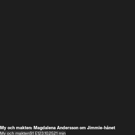
My och makten: Magdalena Andersson om Jimmie-hånet
My och makten
S1 E1
23.10.25
21 min