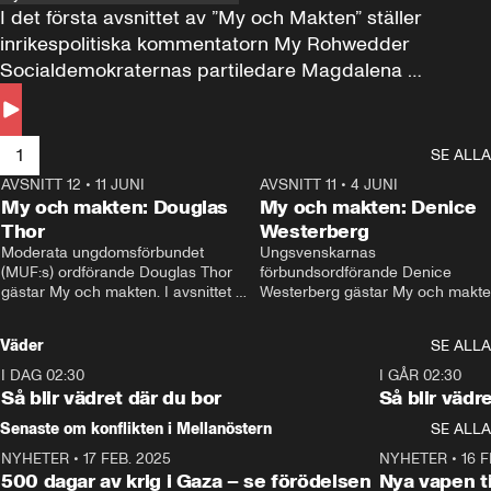
I det första avsnittet av ”My och Makten” ställer 
inrikespolitiska kommentatorn My Rohwedder 
Socialdemokraternas partiledare Magdalena 
Andersson till svars.
1
SE ALLA
AVSNITT 12
•
11 JUNI
26:27
AVSNITT 11
•
4 JUNI
2
My och makten: Douglas
My och makten: Denice
Thor
Westerberg
Moderata ungdomsförbundet 
Ungsvenskarnas 
(MUF:s) ordförande Douglas Thor 
förbundsordförande Denice 
gästar My och makten. I avsnittet 
Westerberg gästar My och makten.
diskuteras tonårsutvisningarna och 
avsnittet diskuteras migrationsfrå
hur Moderaterna ska locka väljare till 
och hur SD ska locka kvinnliga 
Väder
SE ALLA
valet i höst. 
väljare. 
I DAG 02:30
1:06
I GÅR 02:30
Så blir vädret där du bor
Så blir vädr
Senaste om konflikten i Mellanöstern
SE ALLA
NYHETER
•
17 FEB. 2025
0:45
NYHETER
•
16 F
500 dagar av krig i Gaza – se förödelsen
Nya vapen ti