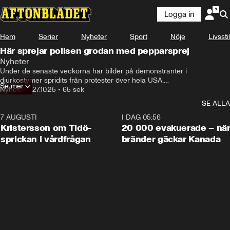
Logga in
Hem
Serier
Nyheter
Sport
Nöje
Livsstil
Här sprejar polisen grodan med pepparsprej
Nyheter
Under de senaste veckorna har bilder på demonstranter i 
djurkostymer spridits från protester över hela USA.

Se mer
Nyheter
•
27.10.25
•
65 sek
Grodor, enhörningar, hajar och dinosaurier syns i demonstrationståg 
SE ALLA
under parollen ”No Kings” – en rörelse som riktar sig mot president 
Donald Trumps styre.
7 AUGUSTI
0:42
I DAG 05:56
Kristersson om Tidö-
20 000 evakuerade – nä
sprickan i vårdfrågan
bränder gäckar Kanada