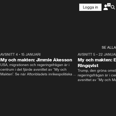
Logga in
SE ALLA
9
AVSNITT 4
•
15 JANUARI
24:00
AVSNITT 5
•
22 JANUA
My och makten: Jimmie Åkesson
My och makten: E
USA, migrationen och regeringsfrågan är i 
Ringqvist
centrum i det fjärde avsnittet av ”My och 
Trump, den gröna omstä
Makten”. Se när Aftonbladets inrikespolitiska 
regeringsfrågan är i cen
kommentator My Rohwedder ställer 
avsnittet av ”My och Ma
Sverigedemokraternas Jimmie Åkesson till 
Aftonbladets inrikespol
svars.
Rohwedder ställer Cente
Thand Ring till svars.