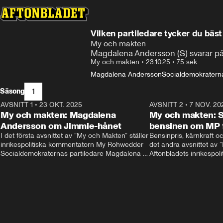
Vilken partiledare tycker du bä
My och makten
Magdalena Andersson (S) svarar på
My och makten
•
23.10.25
•
75 sek
Magdalena Andersson
Socialdemokratern
1
Säsong
AVSNITT 1
•
23 OKT. 2025
20:51
AVSNITT 2
•
7 NOV. 20
My och makten: Magdalena
My och makten: Så
Andersson om Jimmie-hånet
bensinen om MP 
I det första avsnittet av ”My och Makten” ställer 
Bensinpris, kärnkraft och
inrikespolitiska kommentatorn My Rohwedder 
det andra avsnittet av 
Socialdemokraternas partiledare Magdalena 
Aftonbladets inrikespol
Andersson till svars.
Rohwedder ställer Miljöp
Helldén till svars.