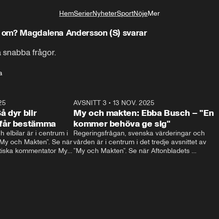
Hem
Serier
Nyheter
Sport
Nöje
Mer
Livsstil
st om? Magdalena Andersson (S) svarar
 snabba frågor.
a
25
19:35
AVSNITT 3
•
13 NOV. 2025
22:0
 dyr blir
My och makten: Ebba Busch – "En
får bestämma
kommer behöva ge sig"
 elbilar är i centrum i 
Regeringsfrågan, svenska värderingar och 
”My och Makten”. Se när 
vården är i centrum i det tredje avsnittet av 
itiska kommentator My 
”My och Makten”. Se när Aftonbladets 
artiets språkrör Daniel 
inrikespolitiska kommentator My Rohwedder 
ställer Kristdemokraternas Ebba Busch till 
svars.