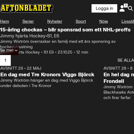
Logga in
Hem
Serier
Nyheter
Sport
Nöje
Livsstil
15-åring chockas – blir sponsrad som ett NHL-proffs
Jimmy hjärta Hockey
•
S1, E6
Jimmy Wixtröm överraskar en familj med ett års sponsring av 
hockeyutrustning
Se mer
Jimmy hjärta Hockey
•
S1 E6
•
23.10.25
•
12 min
1
SE ALLA
AVSNITT 29
•
22 MAJ
17:38
AVSNITT 28
•
8
Plus
En dag med Tre Kronors Viggo Björck
En hel dag 
Jimmy Wixtröm hänger en dag med Viggo Björck 
Frondell
under debuten i Tre Kronor
Jimmy Wixtröm 
Blackhawks Anto
och firar farfar