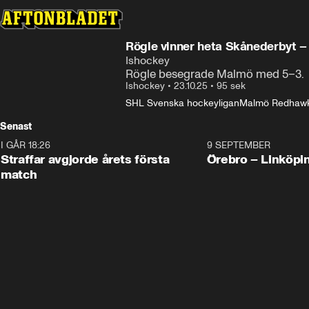
Rögle vinner heta Skånederbyt –
Ishockey
Rögle besegrade Malmö med 5–3.
Ishockey
•
23.10.25
•
95 sek
SHL Svenska hockeyligan
Malmö Redhaw
Senast
I GÅR 18:26
2:19
9 SEPTEMBER
Plus
Straffar avgjorde årets första
Örebro – Linköpi
match