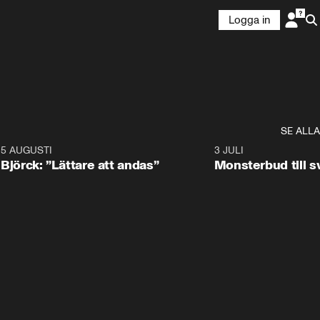
Logga in
SE ALLA
5 AUGUSTI
2:08
3 JULI
Björck: ”Lättare att andas”
Monsterbud till 