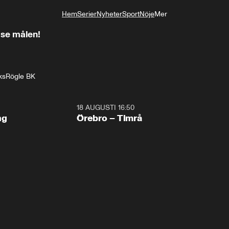
Hem
Serier
Nyheter
Sport
Nöje
Mer
Livsstil
 se målen!
ks
Rögle BK
18 AUGUSTI 16:50
Plus
ng
Örebro – Timrå