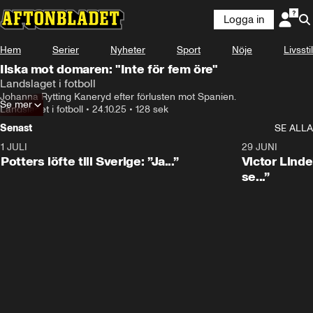
Logga in
Hem
Serier
Nyheter
Sport
Nöje
Livsstil
Ilska mot domaren: "Inte för fem öre"
Landslaget i fotboll
Johanna Rytting Kaneryd efter förlusten mot Spanien.
Se mer
Landslaget i fotboll
•
24.10.25
•
128 sek
Senast
SE ALLA
1 JULI
0:30
29 JUNI
Potters löfte till Sverige: ”Ja...”
Victor Lindel
se...”