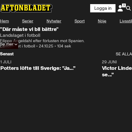
Logga in
Hem
Serier
Nyheter
Sport
Nöje
Livsstil
"Där måste vi bli bättre"
Landslaget i fotboll
Filippa Angeldahl efter förlusten mot Spanien.
Se mer
Landslaget i fotboll
•
24.10.25
•
104 sek
Senast
SE ALLA
1 JULI
0:30
29 JUNI
Potters löfte till Sverige: ”Ja...”
Victor Lindel
se...”