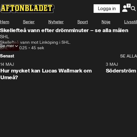
Logga in
Hem
Serier
Nyheter
Sport
Nöje
Livsstil
Skellefteå vann efter drömminuter – se alla målen
SHL
Skellefteå vann mot Linköping i SHL.
Se mer
SHL
•
25.10.25
•
45 sek
Senast
SE ALLA
14 MAJ
1:18
3 MAJ
Plus
Hur mycket kan Lucas Wallmark om
Söderström
Umeå?