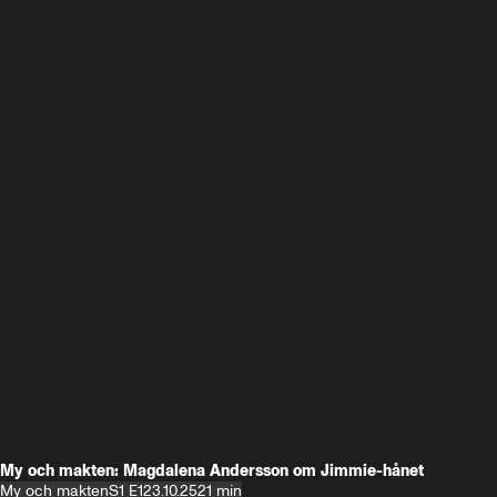
My och makten: Magdalena Andersson om Jimmie-hånet
My och makten
S1 E1
23.10.25
21 min