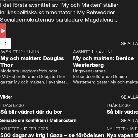
I det första avsnittet av ”My och Makten” ställer 
inrikespolitiska kommentatorn My Rohwedder 
Socialdemokraternas partiledare Magdalena 
Andersson till svars.
1
SE ALLA
AVSNITT 12
•
11 JUNI
26:27
AVSNITT 11
•
4 JUNI
2
My och makten: Douglas
My och makten: Denice
Thor
Westerberg
Moderata ungdomsförbundet 
Ungsvenskarnas 
(MUF:s) ordförande Douglas Thor 
förbundsordförande Denice 
gästar My och makten. I avsnittet 
Westerberg gästar My och makten.
diskuteras tonårsutvisningarna och 
avsnittet diskuteras migrationsfrå
hur Moderaterna ska locka väljare till 
och hur SD ska locka kvinnliga 
Väder
SE ALLA
valet i höst. 
väljare. 
I DAG 02:30
1:06
I GÅR 02:30
Så blir vädret där du bor
Så blir vädr
Senaste om konflikten i Mellanöstern
SE ALLA
NYHETER
•
17 FEB. 2025
0:45
NYHETER
•
16 F
500 dagar av krig i Gaza – se förödelsen
Nya vapen ti