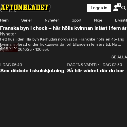
Logga in
Hem
Serier
Nyheter
Sport
Nöje
Livsstil
Franska byn i chock – här hölls kvinnan inlåst i fem år
Nyheter
I ett hus i den lilla byn Kerhudali nordvästra Frankrike hölls en 45-årig 
kvinna isolerad under fruktansvärda förhållanden i fem års tid. Nu 
Se mer
misstänker polisen en 60-årig kvinna och en 82-årig man.
Nyheter
•
26.10.25
•
120 sek
SE ALLA
I DAG 06:40
0:35
DAGENS VÄDER
•
I DAG 02:30
Sex dödade i skolskjutning
Så blir vädret där du bor