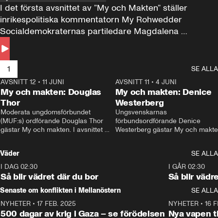
I det första avsnittet av ”My och Makten” ställer 
inrikespolitiska kommentatorn My Rohwedder 
Socialdemokraternas partiledare Magdalena 
Andersson till svars.
1
SE ALLA
AVSNITT 12
•
11 JUNI
26:27
AVSNITT 11
•
4 JUNI
2
My och makten: Douglas
My och makten: Denice
Thor
Westerberg
Moderata ungdomsförbundet 
Ungsvenskarnas 
(MUF:s) ordförande Douglas Thor 
förbundsordförande Denice 
gästar My och makten. I avsnittet 
Westerberg gästar My och makten.
diskuteras tonårsutvisningarna och 
avsnittet diskuteras migrationsfrå
hur Moderaterna ska locka väljare till 
och hur SD ska locka kvinnliga 
Väder
SE ALLA
valet i höst. 
väljare. 
I DAG 02:30
1:06
I GÅR 02:30
Så blir vädret där du bor
Så blir vädr
Senaste om konflikten i Mellanöstern
SE ALLA
NYHETER
•
17 FEB. 2025
0:45
NYHETER
•
16 F
500 dagar av krig i Gaza – se förödelsen
Nya vapen ti