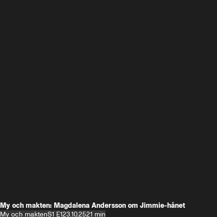
My och makten: Magdalena Andersson om Jimmie-hånet
My och makten
S1 E1
23.10.25
21 min