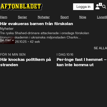
Logga in
Hem
Serier
Nyheter
Sport
Nöje
Livsstil
Här evakueras barnen från förskolan
Nyheter
Tre ryska Shahed-drönare attackerade i onsdags förskolan 
Honungsakademin i ukrainska miljonstaden Charkiv.

Se mer
Nyheter
•
26.10.25
•
42 sek
Andra våningen på förskolan blev totalförstörd i attacken, men alla 48 
SE ALLA
barn på förskolan överlevde eftersom personalen förde ner dem till ett 
skyddsrum när flyglarmet gick.
FÖR 14 MIN SEN
0:45
I DAG 10:16
Här knockas politikern på
Per-Inge fast i hemmet –
stranden
kan inte komma ut