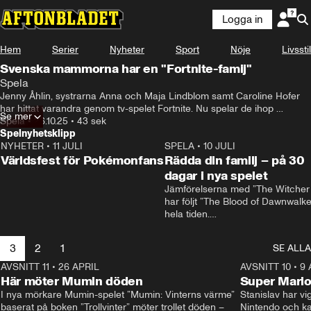
Logga in
Hem
Serier
Nyheter
Sport
Nöje
Livsstil
Svenska mammorna har en "Fortnite-famij"
Spela
Jenny Åhlin, systrarna Anna och Maja Lindblom samt Caroline Hofer 
har hittat varandra genom tv-spelet Fortnite. Nu spelar de ihop 
Se mer
regelbundet och kallar sig för Medkit Queens. Genom att streama på 
Spela
•
26.10.25
•
43 sek
Twitch hoppas de hitta fler vuxna kvinnor att spela med.
Spelnyhetsklipp
NYHETER
•
11 JULI
0:58
SPELA
•
10 JULI
Världsfest för Pokémonfans
Rädda din familj – på 30
dagar i nya spelet
Jämförelserna med ”The Witcher 
har följt ”The Blood of Dawnwalker
hela tiden.

Rafał Jankowski, som jobbat på b
spelen, skrattar åt dem.

3
2
1
SE ALLA
– Redan från början förstod vi att v
behövde vår egen identitet, säger
AVSNITT 11
•
26 APRIL
1:57
AVSNITT 10
•
9 
han.
Här möter Mumin döden
Super Mario
I nya mörkare Mumin-spelet ”Mumin: Vinterns värme” 
Stanislav har vig
baserat på boken ”Trollvinter” möter trollet döden –
Nintendo och kal