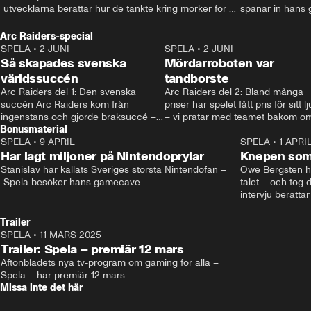
 utvecklarna berättar hur de tänkte kring mörker för 
spanar in hans 
barn. • Mer: spela.aftonbladet.se • Kontakt: 
som tatuerat in d
spela@aftonbladet.se
Kontakt: spela@a
Arc Raiders-special
spela.aftonblade
SPELA
•
2 JUNI
2:12
SPELA
•
2 JUNI
Så skapades svenska
Mördarroboten var
världssuccén
tandborste
Arc Raiders del 1: Den svenska 
Arc Raiders del 2: Bland många 
succén Arc Raiders kom från 
priser har spelet fått pris för sitt lju
ingenstans och gjorde braksuccé –
– vi pratar med teamet bakom om
Bonusmaterial
 men vad är egentligen förklaringen 
hur de jobbar.
bakom?
SPELA
•
9 APRIL
21:03
SPELA
•
1 APRI
Har lagt miljoner på Nintendoprylar
Knepen som 
Stanislav har kallats Sveriges största Nintendofan –
Owe Bergsten hi
 Spela besöker hans gamecave
talet – och tog d
intervju berättar
själv spelar, sv
känslorna när ha
Trailer
Andreas Hansson
SPELA
•
11 MARS 2025
0:37
Mer på spela.af
Trailer: Spela – premiär 12 mars
Aftonbladets nya tv-program om gaming för alla – 
Spela – har premiär 12 mars.
Missa inte det här