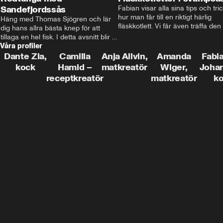
Sandefjordssås
Fabian visar alla sina tips och tric
hur man får till en riktigt härlig 
Häng med Thomas Sjögren och lär 
fläskkotlett. Vi får även träffa den 
dig hans allra bästa knep för att 
före detta schlagerkungen Fredrik
tillaga en hel fisk. I detta avsnitt blir 
som lämnat stan och sadlat om till
Våra profiler
de helstekt rödtunga med 
grisbonde på Gotland.
sandefjordssås och en magisk sallad 
Dante Zia,
Camilla
Anja Allvin,
Amanda
Fabia
på pepparrot och äpple.
kock
Hamid –
matkreatör
Wiger,
Joha
receptkreatör
matkreatör
k