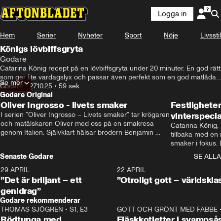
Logga in
Hem
Serier
Nyheter
Sport
Nöje
Livsstil
Königs lövbiffsgryta
Godare
Catarina König recept på en lövbiffsgryta under 20 minuter. En god rätt 
som ger lite vardagslyx och passar även perfekt som en god matlåda. 
Se mer
Ät med en god och lite extra sylrig sallad.
Godare
•
27.10.25
•
59 sek
Godare Original
Oliver Ingrosso - livets smaker
Festlighete
I serien ”Oliver Ingrosso – Livets smaker” tar krögaren 
vinterspecia
och matälskaren Oliver med oss på en smakresa 
Catarina König, 
genom Italien. Självklart hälsar brodern Benjamin 
tillbaka med en
Ingrosso på i Rom.
smaker i fokus. D
julfavoriter och 
Senaste Godare
SE ALLA
succé.
29 APRIL
0:50
22 APRIL
”Det är briljant – ett
”Otroligt gott – världskla
genidrag”
Godare rekommenderar
THOMAS SJÖGREN
•
S1, E3
13:56
GOTT OCH GRÖNT MED FABBE
Rödtunga med
Fläskkotletter i svampså