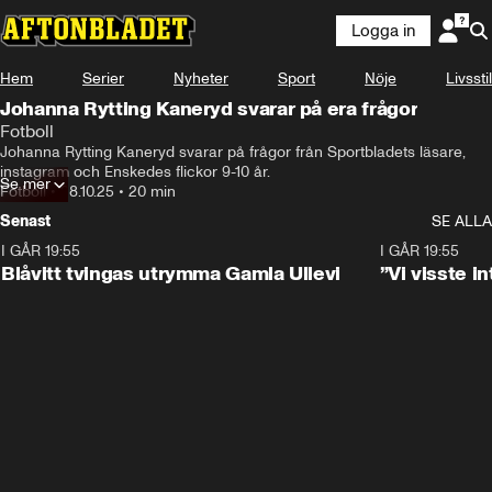
Logga in
Hem
Serier
Nyheter
Sport
Nöje
Livsstil
Johanna Rytting Kaneryd svarar på era frågor
Fotboll
Johanna Rytting Kaneryd svarar på frågor från Sportbladets läsare, 
instagram och Enskedes flickor 9-10 år.
Se mer
Fotboll
•
28.10.25
•
20 min
Senast
SE ALLA
I GÅR 19:55
0:29
I GÅR 19:55
Blåvitt tvingas utrymma Gamla Ullevi
”Vi visste 