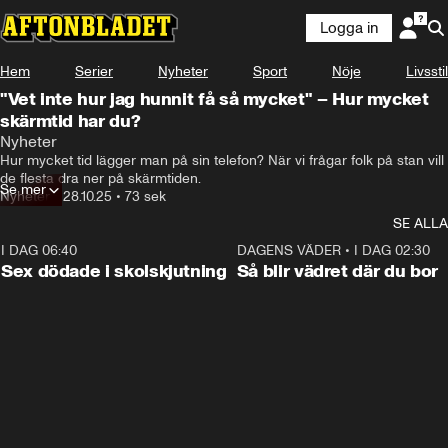
Logga in
Hem
Serier
Nyheter
Sport
Nöje
Livsstil
"Vet inte hur jag hunnit få så mycket" – Hur mycket
skärmtid har du?
Nyheter
Hur mycket tid lägger man på sin telefon? När vi frågar folk på stan vill 
de flesta dra ner på skärmtiden.
Se mer
Nyheter
•
28.10.25
•
73 sek
SE ALLA
I DAG 06:40
0:35
DAGENS VÄDER
•
I DAG 02:30
Sex dödade i skolskjutning
Så blir vädret där du bor