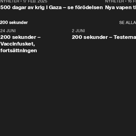
NYHETER
•
17 FEB. 2025
0:45
NYHETER
•
16 F
500 dagar av krig i Gaza – se förödelsen
Nya vapen ti
200 sekunder
SE ALLA
24 JUNI
5:00
2 JUNI
200 sekunder –
200 sekunder – Testern
Vaccinfusket,
fortsättningen