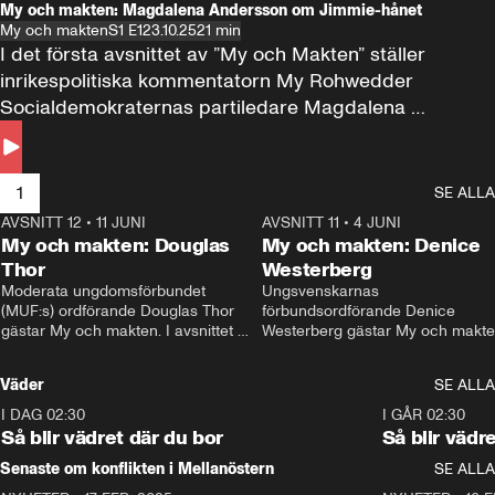
My och makten: Magdalena Andersson om Jimmie-hånet
My och makten
S1 E1
23.10.25
21 min
I det första avsnittet av ”My och Makten” ställer 
inrikespolitiska kommentatorn My Rohwedder 
Socialdemokraternas partiledare Magdalena 
Andersson till svars.
1
SE ALLA
AVSNITT 12
•
11 JUNI
26:27
AVSNITT 11
•
4 JUNI
2
My och makten: Douglas
My och makten: Denice
Thor
Westerberg
Moderata ungdomsförbundet 
Ungsvenskarnas 
(MUF:s) ordförande Douglas Thor 
förbundsordförande Denice 
gästar My och makten. I avsnittet 
Westerberg gästar My och makten.
diskuteras tonårsutvisningarna och 
avsnittet diskuteras migrationsfrå
hur Moderaterna ska locka väljare till 
och hur SD ska locka kvinnliga 
Väder
SE ALLA
valet i höst. 
väljare. 
I DAG 02:30
1:06
I GÅR 02:30
Så blir vädret där du bor
Så blir vädr
Senaste om konflikten i Mellanöstern
SE ALLA