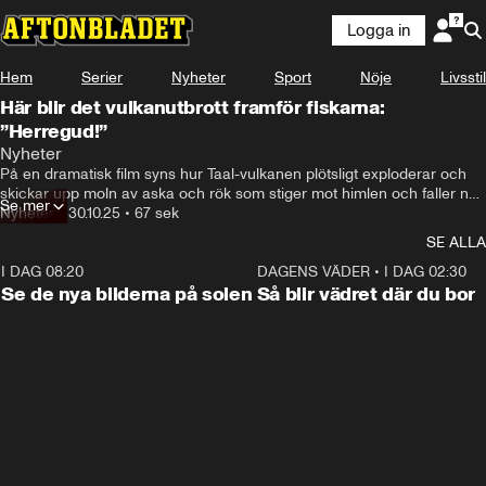
Logga in
Hem
Serier
Nyheter
Sport
Nöje
Livsstil
Här blir det vulkanutbrott framför fiskarna:
”Herregud!”
Nyheter
På en dramatisk film syns hur Taal-vulkanen plötsligt exploderar och 
skickar upp moln av aska och rök som stiger mot himlen och faller ner 
Se mer
mot marken.
Nyheter
•
30.10.25
•
67 sek
SE ALLA
I DAG 08:20
0:19
DAGENS VÄDER
•
I DAG 02:30
Se de nya bilderna på solen
Så blir vädret där du bor