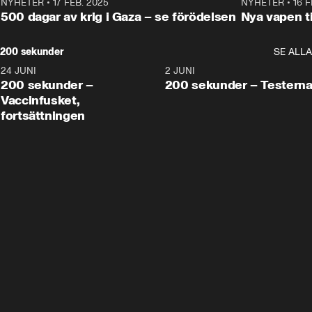
NYHETER
•
17 FEB. 2025
0:45
NYHETER
•
16 F
500 dagar av krig i Gaza – se förödelsen
Nya vapen ti
200 sekunder
SE ALLA
24 JUNI
5:00
2 JUNI
200 sekunder –
200 sekunder – Testern
Vaccinfusket,
fortsättningen