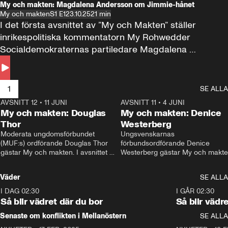
My och makten: Magdalena Andersson om Jimmie-hånet
My och makten
S1 E1
23.10.25
21 min
I det första avsnittet av ”My och Makten” ställer 
inrikespolitiska kommentatorn My Rohwedder 
Socialdemokraternas partiledare Magdalena 
Andersson till svars.
1
SE ALLA
AVSNITT 12
•
11 JUNI
26:27
AVSNITT 11
•
4 JUNI
2
My och makten: Douglas
My och makten: Denice
Thor
Westerberg
Moderata ungdomsförbundet 
Ungsvenskarnas 
(MUF:s) ordförande Douglas Thor 
förbundsordförande Denice 
gästar My och makten. I avsnittet 
Westerberg gästar My och makten.
diskuteras tonårsutvisningarna och 
avsnittet diskuteras migrationsfrå
hur Moderaterna ska locka väljare till 
och hur SD ska locka kvinnliga 
Väder
SE ALLA
valet i höst. 
väljare. 
I DAG 02:30
1:06
I GÅR 02:30
Så blir vädret där du bor
Så blir vädr
Senaste om konflikten i Mellanöstern
SE ALLA