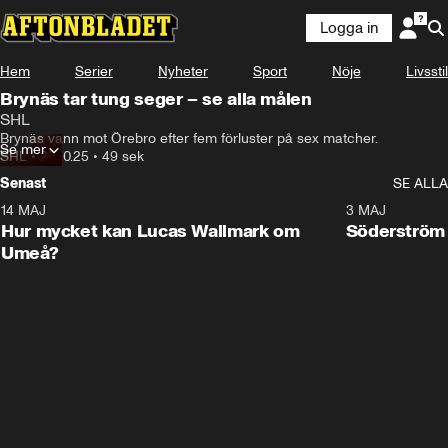
Logga in
Hem
Serier
Nyheter
Sport
Nöje
Livsstil
Brynäs tar tung seger – se alla målen
SHL
Brynäs vann mot Örebro efter fem förluster på sex matcher.
Se mer
SHL
•
28.10.25
•
49 sek
Senast
SE ALLA
14 MAJ
1:18
3 MAJ
Plus
Hur mycket kan Lucas Wallmark om
Söderström
Umeå?