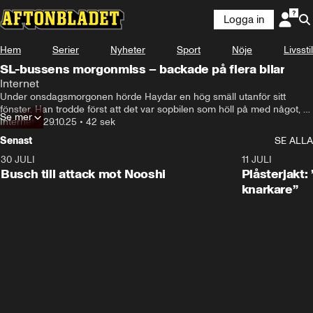
Logga in
Hem
Serier
Nyheter
Sport
Nöje
Livsstil
SL-bussens morgonmiss – backade på flera bilar
Internet
Under onsdagsmorgonen hörde Haydar en hög smäll utanför sitt 
fönster. Han trodde först att det var sopbilen som höll på med något, 
Se mer
men när han tittade ut genom sitt fönster såg han att det handlade om 
Internet
•
29.10.25
•
42 sek
något helt annat.
Senast
SE ALLA
30 JULI
0:56
11 JULI
Busch till attack mot Nooshi
Plåsterjakt:
knarkare”