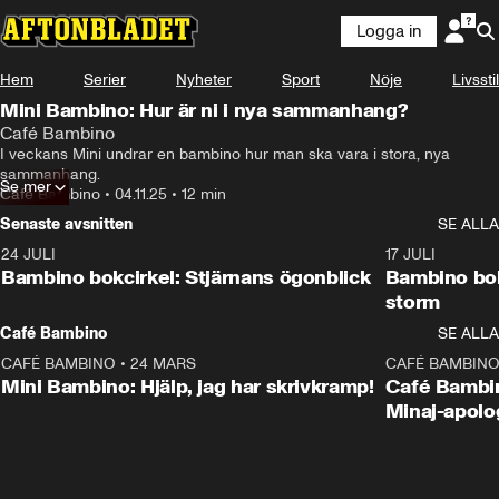
Logga in
Hem
Serier
Nyheter
Sport
Nöje
Livsstil
Mini Bambino: Hur är ni i nya sammanhang?
Café Bambino
I veckans Mini undrar en bambino hur man ska vara i stora, nya 
sammanhang.
Se mer
Café Bambino
•
04.11.25
•
12 min
Senaste avsnitten
SE ALLA
24 JULI
49:15
17 JULI
Bambino bokcirkel: Stjärnans ögonblick
Bambino bok
storm
Café Bambino
SE ALLA
CAFÉ BAMBINO
•
24 MARS
15:04
CAFÉ BAMBIN
Mini Bambino: Hjälp, jag har skrivkramp!
Café Bambin
Minaj-apolo