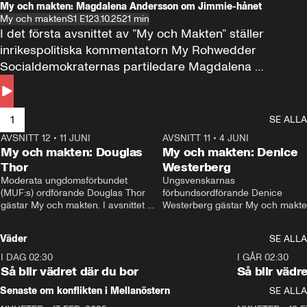
My och makten: Magdalena Andersson om Jimmie-hånet
My och makten
S1 E1
23.10.25
21 min
I det första avsnittet av ”My och Makten” ställer 
inrikespolitiska kommentatorn My Rohwedder 
Socialdemokraternas partiledare Magdalena 
Andersson till svars.
1
SE ALLA
AVSNITT 12
•
11 JUNI
26:27
AVSNITT 11
•
4 JUNI
2
My och makten: Douglas
My och makten: Denice
Thor
Westerberg
Moderata ungdomsförbundet 
Ungsvenskarnas 
(MUF:s) ordförande Douglas Thor 
förbundsordförande Denice 
gästar My och makten. I avsnittet 
Westerberg gästar My och makten.
diskuteras tonårsutvisningarna och 
avsnittet diskuteras migrationsfrå
hur Moderaterna ska locka väljare till 
och hur SD ska locka kvinnliga 
Väder
SE ALLA
valet i höst. 
väljare. 
I DAG 02:30
1:06
I GÅR 02:30
Så blir vädret där du bor
Så blir vädr
Senaste om konflikten i Mellanöstern
SE ALLA