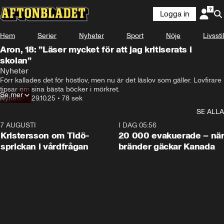
Logga in
Hem
Serier
Nyheter
Sport
Nöje
Livsstil
Aron, 18: ”Läser mycket för att jag kritiserats i
skolan”
Nyheter
Förr kallades det för höstlov, men nu är det läslov som gäller. Lovfirare 
tipsar om sina bästa böcker i mörkret.
Se mer
Nyheter
•
29.10.25
•
78 sek
SE ALLA
7 AUGUSTI
0:42
I DAG 05:56
Kristersson om Tidö-
20 000 evakuerade – nä
sprickan i vårdfrågan
bränder gäckar Kanada