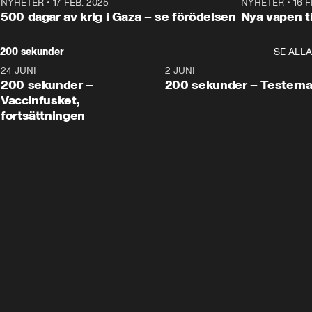
NYHETER
•
17 FEB. 2025
0:45
NYHETER
•
16 F
500 dagar av krig i Gaza – se förödelsen
Nya vapen ti
200 sekunder
SE ALLA
24 JUNI
5:00
2 JUNI
200 sekunder –
200 sekunder – Testern
Vaccinfusket,
fortsättningen