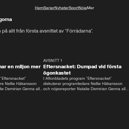
Hem
Serier
Nyheter
Sport
Nöje
Mer
Livsstil
gorna
å allt från första avsnittet av ”Förrädarna”.
34:23
AVSNITT 1
31:4
nar en miljon mer
Eftersnacket: Dumpad vid första
ögonkastet
”Eftersnacket” 
I Aftonbladets program ”Eftersnacket” 
re Nellie Håkansson 
diskuterar programledare Nellie Håkansson 
ie Demirian Genna alla 
och nöjesreporter Natalie Demirian Genna alla 
je säsongen av ”Love is 
snackisar från den tredje säsongen av ”Love is 
avsnittet är Niklas och 
blind”. Gäster i avsnittet är Meira Omar och 
Oskar Nordstrand.