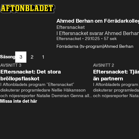
Ahmed Berhan om Förrädarkolle
Eftersnacket
I Eftersnacket svarar Ahmed Berhan p
Eftersnacket
•
29.10.25
•
57 sek
Förrädarna (tv-program)
Ahmed Berhan
3
2
1
Säsong
AVSNITT 3
26:18
AVSNITT 2
Eftersnacket: Det stora
Eftersnacket: Tjä
bröllopsfiaskot
än partnern
I Aftonbladets program ”Eftersnacket” 
I Aftonbladets program 
diskuterar programledare Nellie Håkansson 
diskuterar programleda
och nöjesreporter Natalie Demirian Genna alla 
och nöjesreporter Natal
Missa inte det här
snackisar från den tredje säsongen av ”Love is 
snackisar från den tred
blind Sverige". Gäster i avsnittet är Karolina 
blind Sverige". Gäster i 
Finskas och Jakob Grunberg. 
Karin Agild. 