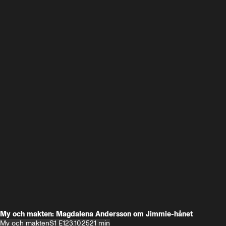
My och makten: Magdalena Andersson om Jimmie-hånet
My och makten
S1 E1
23.10.25
21 min