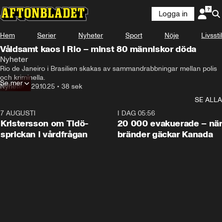
Logga in
Hem
Serier
Nyheter
Sport
Nöje
Livsstil
Våldsamt kaos i Rio – minst 80 människor döda
Nyheter
Rio de Janeiro i Brasilien skakas av sammandrabbningar mellan polis 
och kriminella.
Se mer
Nyheter
•
29.10.25
•
38 sek
SE ALLA
7 AUGUSTI
0:42
I DAG 05:56
Kristersson om Tidö-
20 000 evakuerade – nä
sprickan i vårdfrågan
bränder gäckar Kanada