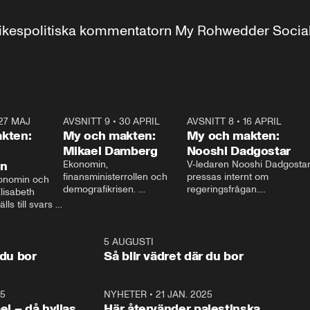
r inrikespolitiska kommentatorn My Rohwedder Soci
27 MAJ
3:51
AVSNITT 9
•
30 APRIL
24:00
AVSNITT 8
•
16 APRIL
25:1
kten:
My och makten:
My och makten:
Mikael Damberg
Nooshi Dadgostar
on
Ekonomin, 
V-ledaren Nooshi Dadgostar
finansministerrollen och 
pressas internt om 
onomin och 
demografikrisen. 
regeringsfrågan.

lisabeth 
Oppositionen ställs till svars 
I Aftonbladets 
ls till svars 
när Socialdemokraternas 
partiledarutfrågning ”My 
stern gästar 
Mikael Damberg gästar My 
och Makten” sätter hon ner 
My och Makten. 
och Makten. 
foten mot kritikerna:

1:06
5 AUGUSTI
1:0
– Vi ställer upp i val. Ska vi 
 du bor
Så blir vädret där du bor
vara med så sitter vi förstås 
25
1:22
NYHETER
•
21 JAN. 2025
0:5
ael – då hyllas
Här återvänder palestinska