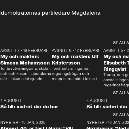
aldemokraternas partiledare Magdalena 
SE ALLA
7
AVSNITT 7
•
19 FEBRUARI
24:30
AVSNITT 6
•
12 FEBRUARI
27:30
AVSNITT 5
•
My och makten:
My och makten: Ulf
My och ma
Simona Mohamsson
Kristersson
Elisabeth
 
Tonårsutvisningarna, skolan 
Tonårsutvisningarna, 
Ringqvist
och och krisen i Liberalerna 
regeringsfrågan och 
Trump, den gr
står i fokus i det sjunde 
matpriserna står i fokus i 
omställningen
avsnittet av ”My och 
det sjätte avsnittet av ”My 
regeringsfråga
makten”. Se när 
och makten”. Se när 
centrum i det 
SE ALLA
Aftonbladets inrikespolitiska 
Aftonbladets inrikespolitiska 
avsnittet av ”
kommentator My 
kommentator My 
6
4 AUGUSTI
1:06
3 AUGUSTI
Makten”. Se nä
Rohwedder ställer 
Rohwedder ställer 
Så blir vädret där du bor
Så blir vädret där
Aftonbladets in
utbildnings- och 
statsminister Ulf Kristersson 
kommentator 
SE ALLA
integrationsminister Simona 
till svars.
Rohwedder stäl
Mohamsson till svars.
Centerpartiets
2
NYHETER
•
16 JAN. 2025
1:01
NYHETER
•
16 JAN. 20
Thand Ring till
Ahmed, 40, är fast i Gaza: ”Vill
Gazaborna: ”Vad s