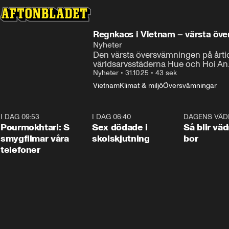
Regnkaos i Vietnam – värsta öv
Nyheter
Den värsta översvämningen på årtio
världsarvsstäderna Hue och Hoi An
Nyheter
•
31.10.25
•
43 sek
Vietnam
Klimat & miljö
Översvämningar
I DAG 09:53
1:36
I DAG 06:40
0:47
DAGENS VÄD
Pourmokhtari: S
Sex dödade i
Så blir väd
smygfilmar våra
skolskjutning
bor
telefoner