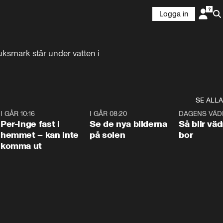
Logga in
smark står under vatten i 
SE ALLA
5
I GÅR 10:16
1:26
I GÅR 08:20
0:31
DAGENS VÄD
Per-Inge fast i
Se de nya bilderna
Så blir väd
hemmet – kan inte
på solen
bor
komma ut