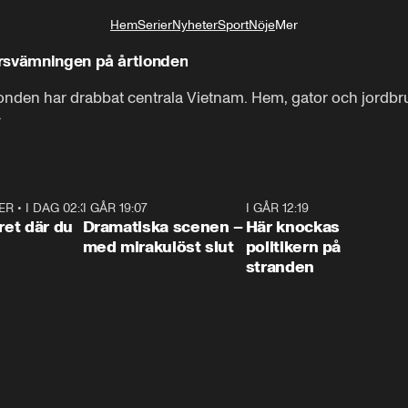
Hem
Serier
Nyheter
Sport
Nöje
Mer
Livsstil
ersvämningen på årtionden
nden har drabbat centrala Vietnam. Hem, gator och jordbruk
.
ER
•
I DAG 02:30
1:06
I GÅR 19:07
0:42
I GÅR 12:19
0:4
ret där du
Dramatiska scenen –
Här knockas
med mirakulöst slut
politikern på
stranden