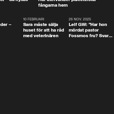
fångarna hem
4:24
10 FEBRUARI
4:13
26 NOV. 2025
8:1
der –
Sara måste sälja
Leif GW: ”Har hon
huset för att ha råd
mördat pastor
med veterinären
Fossmos fru? Svar
nej.”