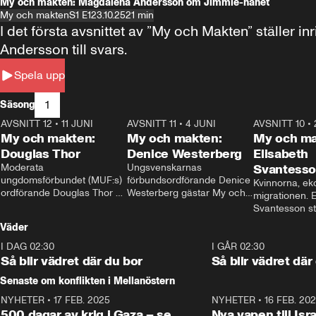
My och makten: Magdalena Andersson om Jimmie-hånet
My och makten
S1 E1
23.10.25
21 min
I det första avsnittet av ”My och Makten” ställe
Andersson till svars.
Spela upp
1
Säsong
AVSNITT 12
•
11 JUNI
26:27
AVSNITT 11
•
4 JUNI
23:40
AVSNITT 10
•
My och makten:
My och makten:
My och ma
Douglas Thor
Denice Westerberg
Elisabeth
Moderata 
Ungsvenskarnas 
Svantess
ungdomsförbundet (MUF:s) 
förbundsordförande Denice 
Kvinnorna, ek
ordförande Douglas Thor 
Westerberg gästar My och 
migrationen. E
gästar My och makten. I 
makten. I avsnittet 
Svantesson stäl
avsnittet diskuteras 
diskuteras migrationsfrågan 
när finansmini
Väder
tonårsutvisningarna och hur 
och hur SD ska locka 
Moderaterna ska locka 
kvinnliga väljare. 
I DAG 02:30
1:06
I GÅR 02:30
väljare till valet i höst. 
Så blir vädret där du bor
Så blir vädret där
Senaste om konflikten i Mellanöstern
NYHETER
•
17 FEB. 2025
0:45
NYHETER
•
16 FEB. 20
500 dagar av krig i Gaza – se
Nya vapen till Isr