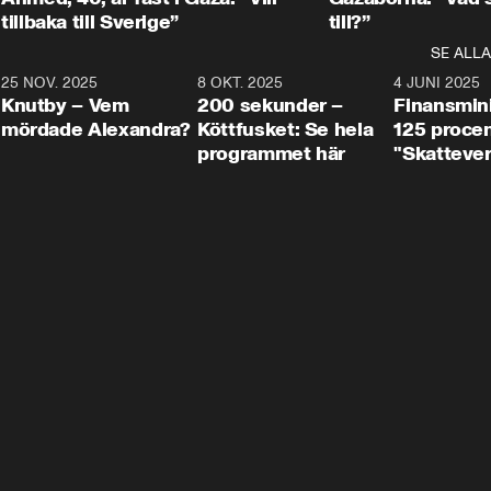
tillbaka till Sverige”
till?”
SE ALLA
3
25 NOV. 2025
31:05
8 OKT. 2025
4:29
4 JUNI 2025
Knutby – Vem
200 sekunder –
Finansmin
mördade Alexandra?
Köttfusket: Se hela
125 procent
programmet här
"Skattever
viktig uppg