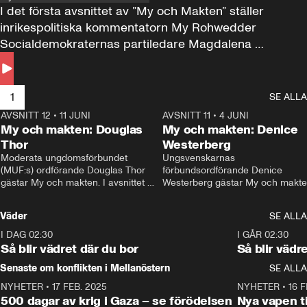
I det första avsnittet av ”My och Makten” ställer 
inrikespolitiska kommentatorn My Rohwedder 
Socialdemokraternas partiledare Magdalena 
Andersson till svars.
1
SE ALLA
AVSNITT 12
•
11 JUNI
26:27
AVSNITT 11
•
4 JUNI
2
My och makten: Douglas
My och makten: Denice
Thor
Westerberg
Moderata ungdomsförbundet 
Ungsvenskarnas 
(MUF:s) ordförande Douglas Thor 
förbundsordförande Denice 
gästar My och makten. I avsnittet 
Westerberg gästar My och makten.
diskuteras tonårsutvisningarna och 
avsnittet diskuteras migrationsfrå
hur Moderaterna ska locka väljare till 
och hur SD ska locka kvinnliga 
Väder
SE ALLA
valet i höst. 
väljare. 
I DAG 02:30
1:06
I GÅR 02:30
Så blir vädret där du bor
Så blir vädr
Senaste om konflikten i Mellanöstern
SE ALLA
NYHETER
•
17 FEB. 2025
0:45
NYHETER
•
16 F
500 dagar av krig i Gaza – se förödelsen
Nya vapen ti