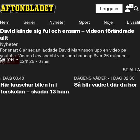
Logga in
Hem
Serier
Nyheter
Sport
Nöje
Livsstil
David kände sig ful och ensam – videon förändrade
allt
Nyheter
För snart 8 år sedan laddade David Martinsson upp en video på 
youtube. Videon blev snabbt viral, och har idag över 26 miljoner 
Se mer
visningar. David hade mått dåligt ett tag, kände sig ful och ensam. Det 
Nyheter
•
02.11.25
•
3 min
han inte visste då, var att mitt i allt mörker, skulle videon komma att 
SE ALLA
förändra hans liv.
I DAG 03:48
0:29
DAGENS VÄDER
•
I DAG 02:30
Här kraschar bilen in i
Så blir vädret där du bor
förskolan – skadar 13 barn