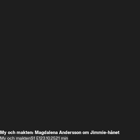
My och makten: Magdalena Andersson om Jimmie-hånet
My och makten
S1 E1
23.10.25
21 min