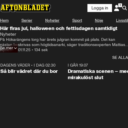
Logga in
Hem
Serier
Nyheter
Sport
Nöje
Livsstil
Här firas jul, halloween och fettisdagen samtidigt
Nyheter
På Hökarängens torg har årets julgran kommit på plats. Det kan 
nästan beskrivas som högtidsanarki, säger traditionsexperten Mattias 
Se mer
Axelsson.
Nyheter
•
01.11.25
•
134 sek
SE ALLA
DAGENS VÄDER
•
I DAG 02:30
1:06
I GÅR 19:07
Så blir vädret där du bor
Dramatiska scenen – me
mirakulöst slut