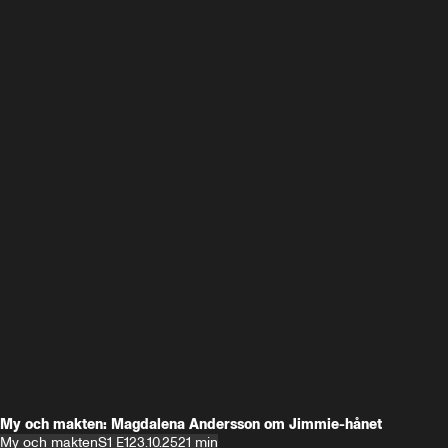
My och makten: Magdalena Andersson om Jimmie-hånet
My och makten
S1 E1
23.10.25
21 min