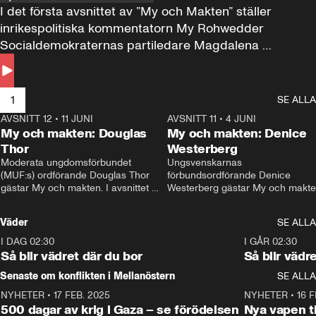
I det första avsnittet av ”My och Makten” ställer 
inrikespolitiska kommentatorn My Rohwedder 
Socialdemokraternas partiledare Magdalena 
Andersson till svars.
1
SE ALLA
AVSNITT 12
•
11 JUNI
26:27
AVSNITT 11
•
4 JUNI
2
My och makten: Douglas
My och makten: Denice
Thor
Westerberg
Moderata ungdomsförbundet 
Ungsvenskarnas 
(MUF:s) ordförande Douglas Thor 
förbundsordförande Denice 
gästar My och makten. I avsnittet 
Westerberg gästar My och makten.
diskuteras tonårsutvisningarna och 
avsnittet diskuteras migrationsfrå
hur Moderaterna ska locka väljare till 
och hur SD ska locka kvinnliga 
Väder
SE ALLA
valet i höst. 
väljare. 
I DAG 02:30
1:06
I GÅR 02:30
Så blir vädret där du bor
Så blir vädr
Senaste om konflikten i Mellanöstern
SE ALLA
NYHETER
•
17 FEB. 2025
0:45
NYHETER
•
16 F
500 dagar av krig i Gaza – se förödelsen
Nya vapen ti