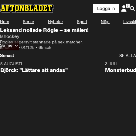
Logga in
Hem
Serier
Nyheter
Sport
Nöje
Livsstil
Leksand nollade Rögle – se målen!
Ishockey
Rögles segersvit stannade på sex matcher.
Se mer
Ishockey
•
01.11.25
•
65 sek
Senast
SE ALLA
5 AUGUSTI
2:08
3 JULI
Björck: ”Lättare att andas”
Monsterbud 