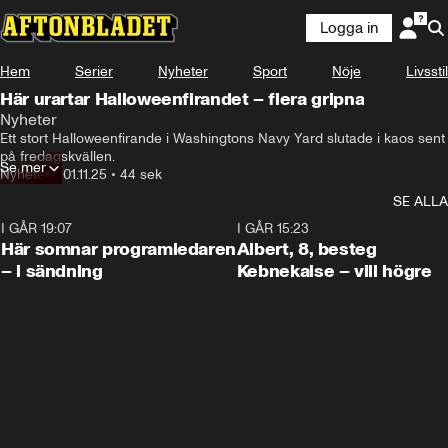
Logga in
Hem
Serier
Nyheter
Sport
Nöje
Livsstil
Här urartar Halloweenfirandet – flera gripna
Nyheter
Ett stort Halloweenfirande i Washingtons Navy Yard slutade i kaos sent 
på fredagskvällen.
Se mer
Nyheter
•
01.11.25
•
44 sek
SE ALLA
I GÅR 19:07
0:45
I GÅR 15:23
Här somnar programledaren
Albert, 8, besteg
– i sändning
Kebnekaise – vill högre