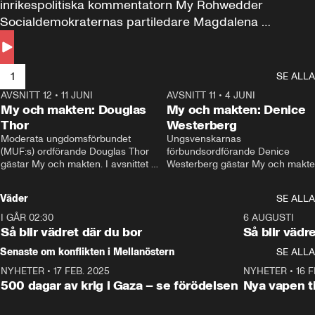
inrikespolitiska kommentatorn My Rohwedder 
Socialdemokraternas partiledare Magdalena 
Andersson till svars.
1
SE ALLA
AVSNITT 12
•
11 JUNI
26:27
AVSNITT 11
•
4 JUNI
2
My och makten: Douglas
My och makten: Denice
Thor
Westerberg
Moderata ungdomsförbundet 
Ungsvenskarnas 
(MUF:s) ordförande Douglas Thor 
förbundsordförande Denice 
gästar My och makten. I avsnittet 
Westerberg gästar My och makten.
diskuteras tonårsutvisningarna och 
avsnittet diskuteras migrationsfrå
hur Moderaterna ska locka väljare till 
och hur SD ska locka kvinnliga 
Väder
SE ALLA
valet i höst. 
väljare. 
I GÅR 02:30
1:06
6 AUGUSTI
Så blir vädret där du bor
Så blir vädr
Senaste om konflikten i Mellanöstern
SE ALLA
NYHETER
•
17 FEB. 2025
0:45
NYHETER
•
16 F
500 dagar av krig i Gaza – se förödelsen
Nya vapen ti