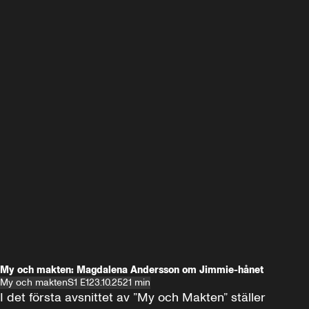
My och makten: Magdalena Andersson om Jimmie-hånet
My och makten
S1 E1
23.10.25
21 min
I det första avsnittet av ”My och Makten” ställer 