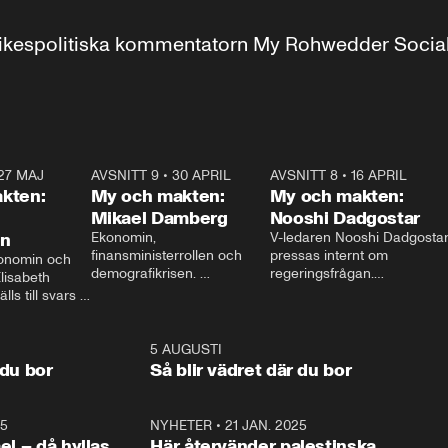
r inrikespolitiska kommentatorn My Rohwedder Soci
27 MAJ
3:51
AVSNITT 9
•
30 APRIL
24:00
AVSNITT 8
•
16 APRIL
25:1
kten:
My och makten:
My och makten:
Mikael Damberg
Nooshi Dadgostar
on
Ekonomin, 
V-ledaren Nooshi Dadgostar
finansministerrollen och 
pressas internt om 
onomin och 
demografikrisen. 
regeringsfrågan.

lisabeth 
Oppositionen ställs till svars 
I Aftonbladets 
ls till svars 
när Socialdemokraternas 
partiledarutfrågning ”My 
stern gästar 
Mikael Damberg gästar My 
och Makten” sätter hon ner 
My och Makten. 
och Makten. 
foten mot kritikerna:

1:06
5 AUGUSTI
1:0
– Vi ställer upp i val. Ska vi 
 du bor
Så blir vädret där du bor
vara med så sitter vi förstås 
25
1:22
NYHETER
•
21 JAN. 2025
0:5
ael – då hyllas
Här återvänder palestinska