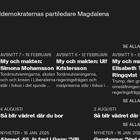
aldemokraternas partiledare Magdalena 
SE ALLA
7
AVSNITT 7
•
19 FEBRUARI
24:30
AVSNITT 6
•
12 FEBRUARI
27:30
AVSNITT 5
•
My och makten:
My och makten: Ulf
My och ma
Simona Mohamsson
Kristersson
Elisabeth
 
Tonårsutvisningarna, skolan 
Tonårsutvisningarna, 
Ringqvist
och och krisen i Liberalerna 
regeringsfrågan och 
Trump, den gr
står i fokus i det sjunde 
matpriserna står i fokus i 
omställningen
avsnittet av ”My och 
det sjätte avsnittet av ”My 
regeringsfråga
makten”. Se när 
och makten”. Se när 
centrum i det 
SE ALLA
Aftonbladets inrikespolitiska 
Aftonbladets inrikespolitiska 
avsnittet av ”
kommentator My 
kommentator My 
6
4 AUGUSTI
1:06
3 AUGUSTI
Makten”. Se nä
Rohwedder ställer 
Rohwedder ställer 
Så blir vädret där du bor
Så blir vädret där
Aftonbladets in
utbildnings- och 
statsminister Ulf Kristersson 
kommentator 
SE ALLA
integrationsminister Simona 
till svars.
Rohwedder stäl
Mohamsson till svars.
Centerpartiets
2
NYHETER
•
16 JAN. 2025
1:01
NYHETER
•
16 JAN. 20
Thand Ring till
Ahmed, 40, är fast i Gaza: ”Vill
Gazaborna: ”Vad s