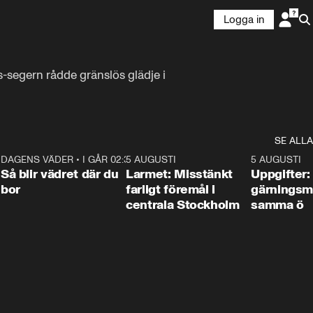
Logga in
-segern rådde gränslös glädje i 
SE ALLA
1
DAGENS VÄDER
•
I GÅR 02:30
1:06
5 AUGUSTI
0:35
5 AUGUSTI
Så blir vädret där du
Larmet: Misstänkt
Uppgifter:
bor
farligt föremål i
gärningsm
centrala Stockholm
samma ö