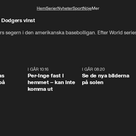
Hem
Serier
Nyheter
Sport
Nöje
Mer
Livsstil
 Dodgers vinst
ers segern i den amerikanska basebolligan. Efter World series
0:45
I GÅR 10:16
1:26
I GÅR 08:20
0:3
as
Per-Inge fast i
Se de nya bilderna
på
hemmet – kan inte
på solen
komma ut