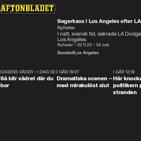
Segerkaos i Los Angeles efter LA
Nyheter
I natt, svensk tid, säkrade LA Dodg
Los Angeles.
Nyheter
•
02.11.25
•
34 sek
Baseboll
Los Angeles
DAGENS VÄDER
•
I DAG 02:30
1:06
I GÅR 19:07
0:42
I GÅR 12:19
Så blir vädret där du
Dramatiska scenen –
Här knock
bor
med mirakulöst slut
politikern 
stranden