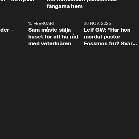
fångarna hem
4:24
10 FEBRUARI
4:13
26 NOV. 2025
8:1
der –
Sara måste sälja
Leif GW: ”Har hon
huset för att ha råd
mördat pastor
med veterinären
Fossmos fru? Svar
nej.”