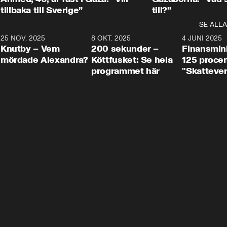
tillbaka till Sverige”
till?”
SE ALLA
3
25 NOV. 2025
31:05
8 OKT. 2025
4:29
4 JUNI 2025
Knutby – Vem
200 sekunder –
Finansmin
mördade Alexandra?
Köttfusket: Se hela
125 procent
programmet här
"Skattever
viktig uppg