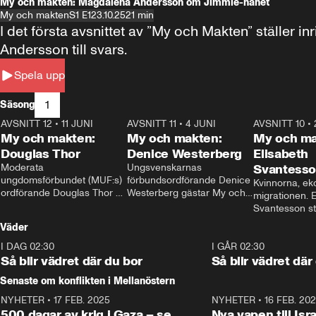
My och makten: Magdalena Andersson om Jimmie-hånet
My och makten
S1 E1
23.10.25
21 min
I det första avsnittet av ”My och Makten” ställe
Andersson till svars.
Spela upp
1
Säsong
AVSNITT 12
•
11 JUNI
26:27
AVSNITT 11
•
4 JUNI
23:40
AVSNITT 10
•
My och makten:
My och makten:
My och ma
Douglas Thor
Denice Westerberg
Elisabeth
Moderata 
Ungsvenskarnas 
Svantess
ungdomsförbundet (MUF:s) 
förbundsordförande Denice 
Kvinnorna, ek
ordförande Douglas Thor 
Westerberg gästar My och 
migrationen. E
gästar My och makten. I 
makten. I avsnittet 
Svantesson stäl
avsnittet diskuteras 
diskuteras migrationsfrågan 
när finansmini
Väder
tonårsutvisningarna och hur 
och hur SD ska locka 
Moderaterna ska locka 
kvinnliga väljare. 
I DAG 02:30
1:06
I GÅR 02:30
väljare till valet i höst. 
Så blir vädret där du bor
Så blir vädret där
Senaste om konflikten i Mellanöstern
NYHETER
•
17 FEB. 2025
0:45
NYHETER
•
16 FEB. 20
500 dagar av krig i Gaza – se
Nya vapen till Isr