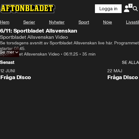
Logga in
Något gick fel
Hem
Serier
Nyheter
Sport
Nöje
Livsstil
Det var problem med att ge tillgång till skyddat innehåll.
6/11: Sportbladet Allsvenskan
Fel kod
:
232403
Sportbladet Allsvenskan Video
Försök igen
Se torsdagens avsnitt av Sportbladet Allsvenskan live här. Programmet 
startar 08.45.
Se mer
Sportbladet Allsvenskan Video
•
06.11.25
•
35 min
Senast
SE ALLA
12 JUNI
22 MAJ
Fråga Disco
Fråga Disco